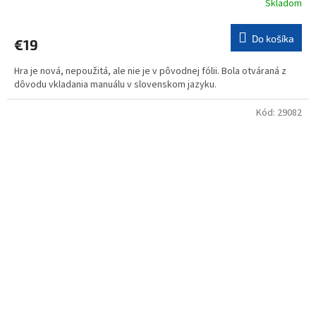
Skladom
Do košíka
€19
Hra je nová, nepoužitá, ale nie je v pôvodnej fólii. Bola otváraná z
dôvodu vkladania manuálu v slovenskom jazyku.
Kód:
29082