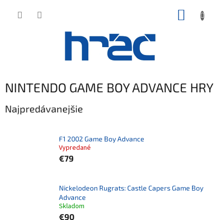
Prejsť
NÁKUP
na
obsah
KOŠÍK
NINTENDO GAME BOY ADVANCE HRY
Najpredávanejšie
F1 2002 Game Boy Advance
Vypredané
€79
Nickelodeon Rugrats: Castle Capers Game Boy
Advance
Skladom
€90