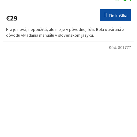
Skladom
Do košíka
€29
Hra je nová, nepoužitá, ale nie je v pôvodnej fólii. Bola otváraná z
dôvodu vkladania manuálu v slovenskom jazyku.
Kód:
801777