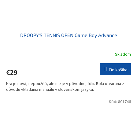
DROOPY'S TENNIS OPEN Game Boy Advance
Skladom
Do košíka
€29
Hra je nová, nepoužitá, ale nie je v pôvodnej fólii. Bola otváraná z
dôvodu vkladania manuálu v slovenskom jazyku.
Kód:
801746