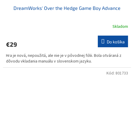
DreamWorks' Over the Hedge Game Boy Advance
Skladom
Do košíka
€29
Hra je nová, nepoužitá, ale nie je v pôvodnej fólii. Bola otváraná z
dôvodu vkladania manuálu v slovenskom jazyku.
Kód:
801733