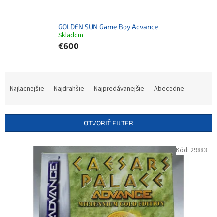
GOLDEN SUN Game Boy Advance
Skladom
€600
R
a
Najlacnejšie
Najdrahšie
Najpredávanejšie
Abecedne
d
e
n
OTVORIŤ FILTER
i
e
V
Kód:
29883
p
ý
r
p
o
i
d
s
u
p
k
r
t