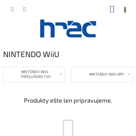
Prejsť
NÁKUP
na
obsah
KOŠÍK
NINTENDO WiiU
NINTENDO WiiU
NINTENDO WiiU HRY
PRÍSLUŠENSTVO
Produkty ešte len pripravujeme.