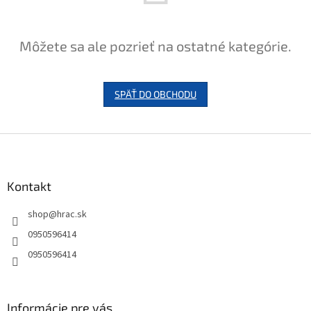
Môžete sa ale pozrieť na ostatné kategórie.
SPÄŤ DO OBCHODU
Z
á
p
ä
Kontakt
t
shop
@
hrac.sk
i
e
0950596414
0950596414
Informácie pre vás