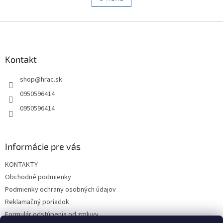
á
k
d
o
v
Z
a
a
c
á
n
i
p
i
e
ä
Kontakt
e
p
t
r
shop
@
hrac.sk
i
v
e
k
0950596414
y
0950596414
v
ý
p
i
Informácie pre vás
s
u
KONTAKTY
Obchodné podmienky
Podmienky ochrany osobných údajov
Reklamačný poriadok
Formulár odstúpenia od zmluvy