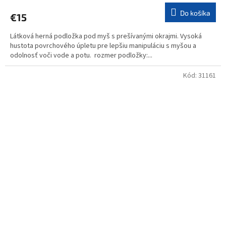
Do košíka
€15
Látková herná podložka pod myš s prešívanými okrajmi. Vysoká
hustota povrchového úpletu pre lepšiu manipuláciu s myšou a
odolnosť voči vode a potu. rozmer podložky:...
Kód:
31161