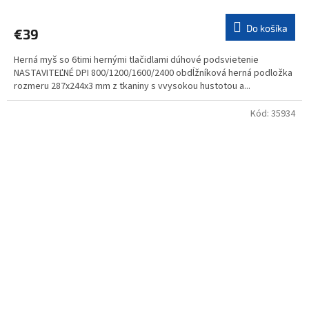
Do košíka
€39
Herná myš so 6timi hernými tlačidlami dúhové podsvietenie
NASTAVITEĽNÉ DPI 800/1200/1600/2400 obdĺžníková herná podložka
rozmeru 287x244x3 mm z tkaniny s vvysokou hustotou a...
Kód:
35934