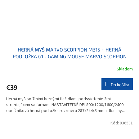
HERNÁ MYŠ MARVO SCORPION M315 + HERNÁ
PODLOŽKA G1 - GAMING MOUSE MARVO SCORPION
M315+MOUSEPAD G1
Skladom
Do košíka
€39
Herná myš so 7mimi hernými tlačidlami podsvietenie 3mi
striedajúcimi sa farbami NASTAVITEĽNÉ DPI 800/1200/1600/2400
obdĺžníková herná podložka rozrmeru 287x244x3 mm z tkaniny...
Kód:
836531