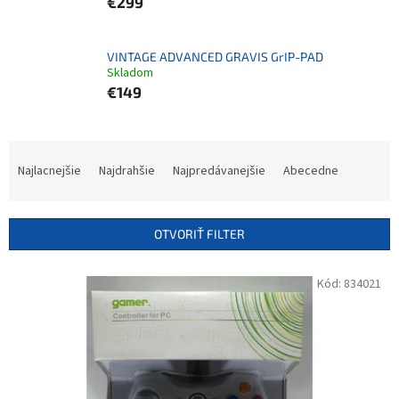
€299
VINTAGE ADVANCED GRAVIS GrIP-PAD
Skladom
€149
R
a
Najlacnejšie
Najdrahšie
Najpredávanejšie
Abecedne
d
e
n
OTVORIŤ FILTER
i
e
V
Kód:
834021
p
ý
r
p
o
i
d
s
u
p
k
r