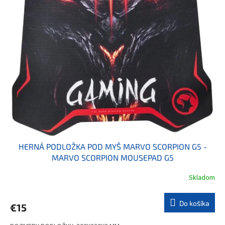
HERNÁ PODLOŽKA POD MYŠ MARVO SCORPION G5 -
MARVO SCORPION MOUSEPAD G5
Skladom
Do košíka
€15