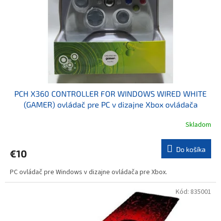
t
o
o
d
v
u
k
t
o
v
PCH X360 CONTROLLER FOR WINDOWS WIRED WHITE
(GAMER) ovládač pre PC v dizajne Xbox ovládača
Skladom
Do košíka
€10
PC ovládač pre Windows v dizajne ovládača pre Xbox.
Kód:
835001