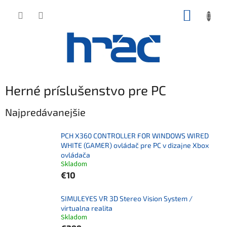
Prejsť
NÁKUP
na
obsah
KOŠÍK
Herné príslušenstvo pre PC
Najpredávanejšie
PCH X360 CONTROLLER FOR WINDOWS WIRED
WHITE (GAMER) ovládač pre PC v dizajne Xbox
ovládača
Skladom
€10
SIMULEYES VR 3D Stereo Vision System /
virtualna realita
Skladom