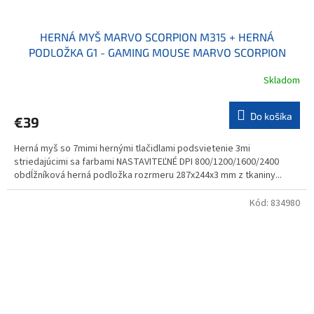
HERNÁ MYŠ MARVO SCORPION M315 + HERNÁ
PODLOŽKA G1 - GAMING MOUSE MARVO SCORPION
M315+MOUSEPAD G1
Skladom
Do košíka
€39
Herná myš so 7mimi hernými tlačidlami podsvietenie 3mi
striedajúcimi sa farbami NASTAVITEĽNÉ DPI 800/1200/1600/2400
obdĺžníková herná podložka rozrmeru 287x244x3 mm z tkaniny...
Kód:
834980