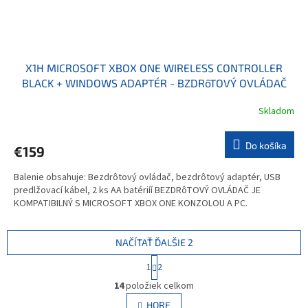
X1H MICROSOFT XBOX ONE WIRELESS CONTROLLER
BLACK + WINDOWS ADAPTÉR - BZDRôTOVÝ OVLÁDAČ
PRE XBOX ONE A PC
Skladom
Do košíka
€159
Balenie obsahuje: Bezdrôtový ovládač, bezdrôtový adaptér, USB
predlžovací kábel, 2 ks AA batériíí BEZDRôTOVÝ OVLÁDAČ JE
KOMPATIBILNÝ S MICROSOFT XBOX ONE KONZOLOU A PC.
NAČÍTAŤ ĎALŠIE 2
S
1
2
t
O
r
14
položiek celkom
v
á
l
HORE
n