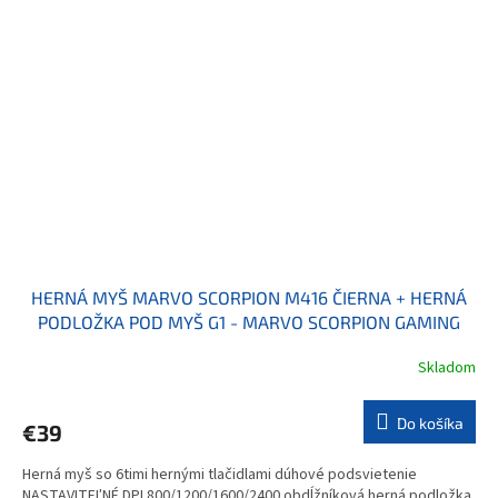
HERNÁ MYŠ MARVO SCORPION M416 ČIERNA + HERNÁ
PODLOŽKA POD MYŠ G1 - MARVO SCORPION GAMING
MOUSE M416 BLACK + G1 MOUSEPAD
Skladom
Do košíka
€39
Herná myš so 6timi hernými tlačidlami dúhové podsvietenie
NASTAVITEĽNÉ DPI 800/1200/1600/2400 obdĺžníková herná podložka