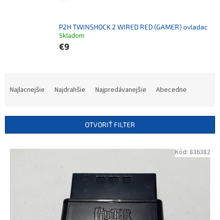
P2H TWINSHOCK 2 WIRED RED (GAMER) ovladac
Skladom
€9
R
a
Najlacnejšie
Najdrahšie
Najpredávanejšie
Abecedne
d
e
n
OTVORIŤ FILTER
i
e
V
Kód:
836382
p
ý
r
p
o
i
d
s
u
p
k
r
t