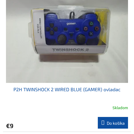
hviezdičiek.
P2H TWINSHOCK 2 WIRED BLUE (GAMER) ovladac
Skladom
Do košíka
€9