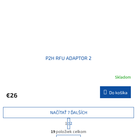
P2H RFU ADAPTOR 2
Skladom
Do košíka
€26
NAČÍTAŤ 7 ĎALŠÍCH
S
1
2
t
O
r
19
položiek celkom
v
á