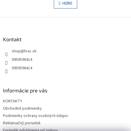
l
HORE
n
á
k
d
o
v
Z
a
a
c
á
n
i
p
i
e
ä
Kontakt
e
p
t
r
shop
@
hrac.sk
i
v
e
k
0950596414
y
0950596414
v
ý
p
i
Informácie pre vás
s
u
KONTAKTY
Obchodné podmienky
Podmienky ochrany osobných údajov
Reklamačný poriadok
Formulár odstúpenia od zmluvy