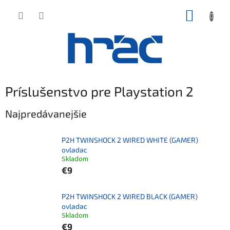
Prejsť
NÁKUP
na
obsah
KOŠÍK
Príslušenstvo pre Playstation 2
Najpredávanejšie
P2H TWINSHOCK 2 WIRED WHITE (GAMER)
ovladac
Skladom
€9
P2H TWINSHOCK 2 WIRED BLACK (GAMER)
ovladac
Skladom
€9