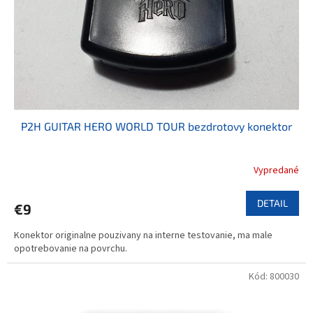
o
o
d
v
u
k
t
o
v
P2H GUITAR HERO WORLD TOUR bezdrotovy konektor
Vypredané
DETAIL
€9
Konektor originalne pouzivany na interne testovanie, ma male
opotrebovanie na povrchu.
Kód:
800030