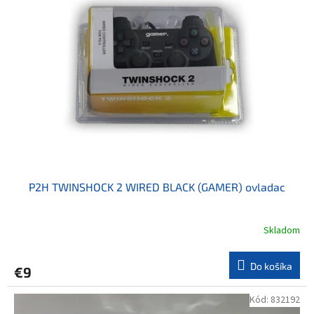
P2H TWINSHOCK 2 WIRED BLACK (GAMER) ovladac
Skladom
Priemerné
hodnotenie
produktu
Do košíka
€9
je
5,0
z
Kód:
832192
5