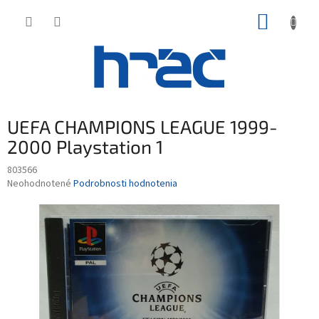
Prejsť
NÁKUP
na
obsah
KOŠÍK
UEFA CHAMPIONS LEAGUE 1999-
2000 Playstation 1
803566
Priemerné
Neohodnotené
Podrobnosti hodnotenia
hodnotenie
produktu
je
0,0
z
5
hviezdičiek.