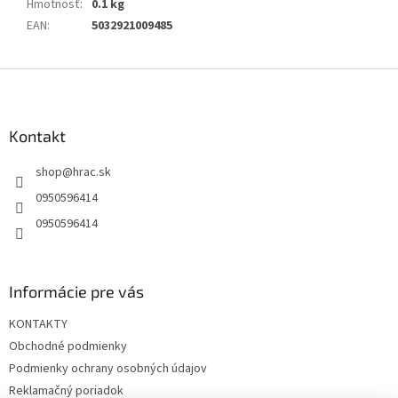
Hmotnosť
:
0.1 kg
EAN
:
5032921009485
Z
á
p
ä
Kontakt
t
shop
@
hrac.sk
i
e
0950596414
0950596414
Informácie pre vás
KONTAKTY
Obchodné podmienky
Podmienky ochrany osobných údajov
Reklamačný poriadok