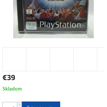
€39
Jednotková
Skladom
cena: