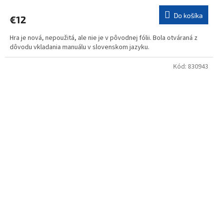
Do košíka
€12
Hra je nová, nepoužitá, ale nie je v pôvodnej fólii. Bola otváraná z
dôvodu vkladania manuálu v slovenskom jazyku.
Kód:
830943