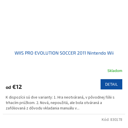
WIIS PRO EVOLUTION SOCCER 2011 Nintendo Wii
Skladom
DETAIL
€12
od
K dispozícii sú dve varianty: 1. Hra neotváraná, v pôvodnej fólii s
trhacím prúžkom. 2. Nová, nepoužitá, ale bola otváraná a
zafóliovaná z dôvodu vkladania manuálu v...
Kód:
830178