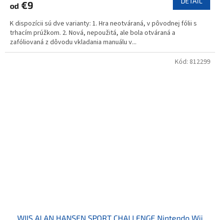
DETAIL
€9
od
K dispozícii sú dve varianty: 1. Hra neotváraná, v pôvodnej fólii s
trhacím prúžkom. 2. Nová, nepoužitá, ale bola otváraná a
zafóliovaná z dôvodu vkladania manuálu v...
Kód:
812299
WIIS ALAN HANSEN SPORT CHALLENGE Nintendo Wii