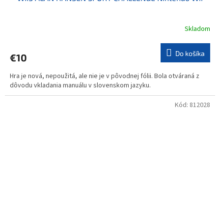
Skladom
Do košíka
€10
Hra je nová, nepoužitá, ale nie je v pôvodnej fólii. Bola otváraná z
dôvodu vkladania manuálu v slovenskom jazyku.
Kód:
812028