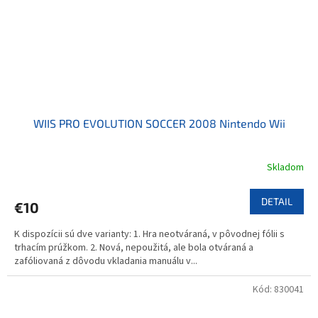
WIIS PRO EVOLUTION SOCCER 2008 Nintendo Wii
Skladom
DETAIL
€10
K dispozícii sú dve varianty: 1. Hra neotváraná, v pôvodnej fólii s
trhacím prúžkom. 2. Nová, nepoužitá, ale bola otváraná a
zafóliovaná z dôvodu vkladania manuálu v...
Kód:
830041