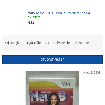
WIIS TAMAGOTCHI PARTY ON Nintendo Wii
Skladom
€15
R
a
Najlacnejšie
Najdrahšie
Najpredávanejšie
Abecedne
d
e
n
OTVORIŤ FILTER
i
e
V
Kód:
832909
p
ý
r
p
o
i
d
s
u
p
k
r
t