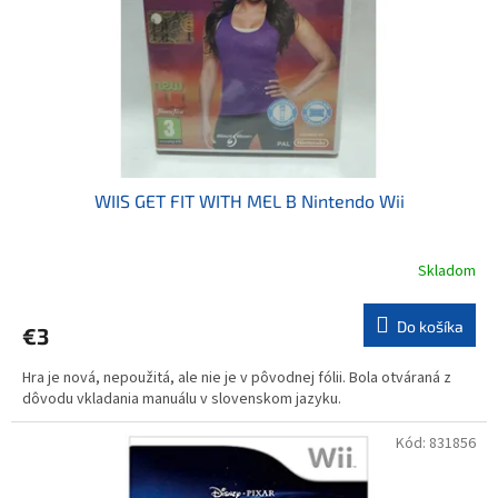
o
o
d
v
u
k
t
o
v
WIIS GET FIT WITH MEL B Nintendo Wii
Skladom
Do košíka
€3
Hra je nová, nepoužitá, ale nie je v pôvodnej fólii. Bola otváraná z
dôvodu vkladania manuálu v slovenskom jazyku.
Kód:
831856