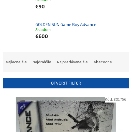
Skladom
€90
GOLDEN SUN Game Boy Advance
Skladom
€600
R
a
Najlacnejšie
Najdrahšie
Najpredávanejšie
Abecedne
d
e
n
OTVORIŤ FILTER
i
e
V
Kód:
801756
p
ý
r
p
o
i
d
s
u
p