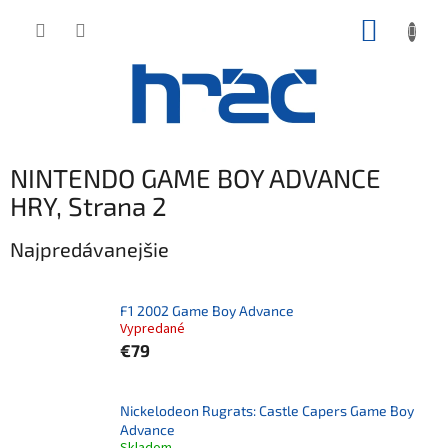
Prejsť
NÁKUP
na
obsah
KOŠÍK
NINTENDO GAME BOY ADVANCE
HRY
, Strana 2
Najpredávanejšie
F1 2002 Game Boy Advance
Vypredané
€79
Nickelodeon Rugrats: Castle Capers Game Boy
Advance