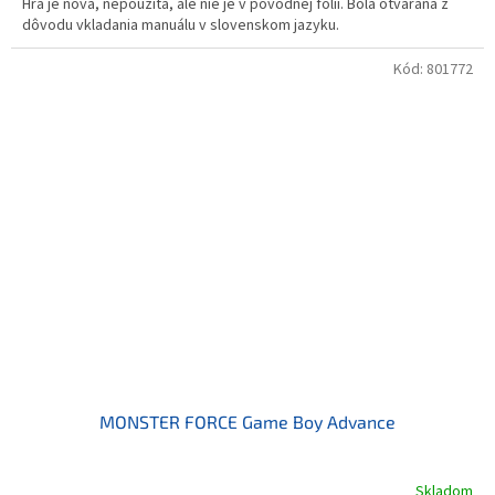
Hra je nová, nepoužitá, ale nie je v pôvodnej fólii. Bola otváraná z
dôvodu vkladania manuálu v slovenskom jazyku.
Kód:
801772
MONSTER FORCE Game Boy Advance
Skladom