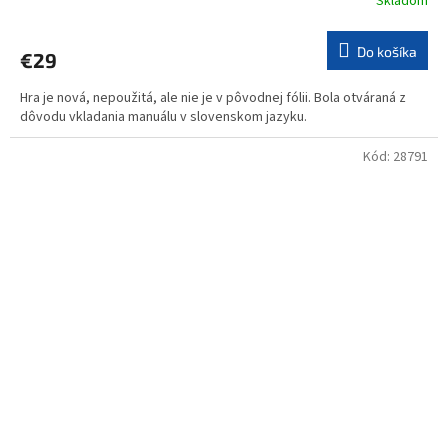
Skladom
Do košíka
€29
Hra je nová, nepoužitá, ale nie je v pôvodnej fólii. Bola otváraná z
dôvodu vkladania manuálu v slovenskom jazyku.
Kód:
28791