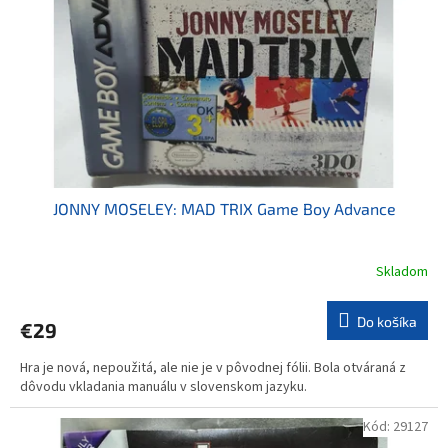
k
r
t
o
o
d
v
u
k
t
o
v
JONNY MOSELEY: MAD TRIX Game Boy Advance
Skladom
Do košíka
€29
Hra je nová, nepoužitá, ale nie je v pôvodnej fólii. Bola otváraná z
dôvodu vkladania manuálu v slovenskom jazyku.
Kód:
29127