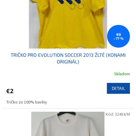
o
o
d
v
u
k
t
o
€9
–77 %
v
TRIČKO PRO EVOLUTION SOCCER 2013 ŽLTÉ (KONAMI
ORIGINÁL)
Skladom
DETAIL
€2
Tričko zo 100% bavlny
Kód:
32484/M