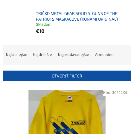
TRIČKO METAL GEAR SOLID 4: GUNS OF THE
PATRIOTS MASKÁČOVÉ (KONAMI ORIGINÁL)
Skladom
€10
R
a
Najlacnejšie
Najdrahšie
Najpredávanejšie
Abecedne
d
e
n
OTVORIŤ FILTER
i
e
V
Kód:
30222/XL
p
ý
r
p
o
i
d
s
u
p
k
r
t