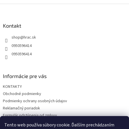
d
o
v
Z
a
a
c
á
n
i
p
i
e
ä
Kontakt
e
p
t
r
shop
@
hrac.sk
i
v
e
k
0950596414
y
0950596414
v
ý
p
i
Informácie pre vás
s
u
KONTAKTY
Obchodné podmienky
Podmienky ochrany osobných údajov
Reklamačný poriadok
Formulár odstúpenia od zmluvy
Reklamačný formulár
Tento web používa súbory cookie. Ďalším prechádzaním