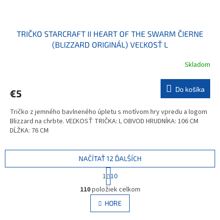
TRIČKO STARCRAFT II HEART OF THE SWARM ČIERNE
(BLIZZARD ORIGINÁL) VEĽKOSŤ L
Skladom
Do košíka
€5
Tričko z jemného bavlneného úpletu s motívom hry vpredu a logom
Blizzard na chrbte. VEĽKOSŤ TRIČKA: L OBVOD HRUDNÍKA: 106 CM
DĹŽKA: 76 CM
NAČÍTAŤ 12 ĎALŠÍCH
S
1
10
t
O
r
110
položiek celkom
v
á
l
HORE
n
á
k