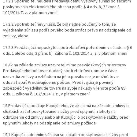
17.2.1.Spotrebiteľ neudelil Predávajúcemu výslovný súhlas so začatím
poskytovania elektronického obsahu podľa § 4 ods. 8, Zákona č.
102/2014 Z. z. v platnom znení
17.2.2.Spotrebiteľ nevyhlásil, že bol riadne poučený o tom, že
vyjadrením súhlasu podľa prvého bodu stráca právo na odstúpenie od
zmluvy, alebo
17.2.3.Predávajúci neposkytol spotrebiteľovi potvrdenie v súlade s § 6
ods. 1 alebo ods. 2 písm. b). Zákona č. 102/2014 Z. z. v platnom znení
18.Ak na základe zmluvy uzavretej mimo prevádzkových priestorov
Predávajúceho bol tovar dodaný spotrebiteľovi domov v čase
uzavretia zmluvy a vzhľadom na jeho povahu nie je možné tovar
odoslať späť Predávajúcemu poštou, Predávajúci je povinný
zabezpečiť vyzdvihnutie tovaru na svoje náklady v lehote podľa §9
ods. 1. zákona č. 102/2014. Z.z., v platnom znení
19.Predávajúci poučuje Kupujúceho, že ak sa má na základe zmluvy o
službách začať poskytovanie služby pred uplynutím lehoty na
odstúpenie od zmluvy alebo ak Kupujúci o poskytovanie služby pred
uplynutím lehoty na odstúpenie od zmluvy požiada:
19.1.Kupujúci udelením súhlasu so začatím poskytovania služby pred