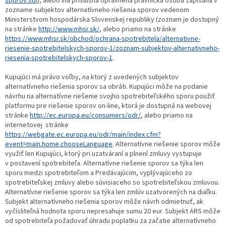
sporov.soi
), alebo iná príslušná oprávnená právnická osoba zapísaná v
zozname subjektov alternatívneho riešenia sporov vedenom
Ministerstvom hospodárska Slovenskej republiky (zoznam je dostupný
na stránke
http://www.mhsr.sk/
, alebo priamo na stránke
https://www.mhsr.sk/obchod/ochrana-spotrebitela/alternativne-
riesenie-spotrebitelskych-sporov-1/zoznam-subjektov-alternativneho-
riesenia-spotrebitelskych-sporov-1
.
Kupujúci má právo voľby, na ktorý z uvedených subjektov
alternatívneho riešenia sporov sa obráti. Kupujúci môže na podanie
návrhu na alternatívne riešenie svojho spotrebiteľského sporu použiť
platformu pre riešenie sporov on-line, ktorá je dostupná na webovej
stránke
http://ec.europa.eu/consumers/odr/
, alebo priamo na
internetovej stránke
https://webgate.ec.europa.eu/odr/main/index.cfm?
event=main.home.chooseLanguage
. Alternatívne riešenie sporov môže
využiť len Kupujúci, ktorý pri uzatváraní a plnení zmluvy vystupuje
v postavení spotrebiteľa. Alternatívne riešenie sporov sa týka len
sporu medzi spotrebiteľom a Predávajúcim, vyplývajúceho zo
spotrebiteľskej zmluvy alebo súvisiaceho so spotrebiteľskou zmluvou.
Alternatívne riešenie sporov sa týka len zmlúv uzatvorených na diaľku.
Subjekt alternatívneho riešenia sporov môže návrh odmietnuť, ak
vyčísliteľná hodnota sporu nepresahuje sumu 20 eur. Subjekt ARS môže
od spotrebiteľa požadovať úhradu poplatku za začatie alternatívneho