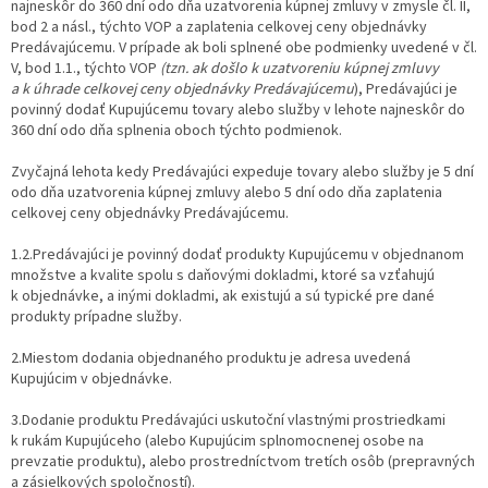
najneskôr do 360 dní odo dňa uzatvorenia kúpnej zmluvy v zmysle čl. II,
bod 2 a násl., týchto VOP a zaplatenia celkovej ceny objednávky
Predávajúcemu. V prípade ak boli splnené obe podmienky uvedené v čl.
V, bod 1.1., týchto VOP
(tzn. ak do
šlo k uzatvoreniu kúpnej zmluvy
a k úhrade celkovej ceny objednávky Predávajúcemu
), Predávajúci je
povinný dodať Kupujúcemu tovary alebo služby v lehote najneskôr do
360 dní odo dňa splnenia oboch týchto podmienok.
Zvyčajná lehota kedy Predávajúci expeduje tovary alebo služby je 5 dní
odo dňa uzatvorenia kúpnej zmluvy alebo 5 dní odo dňa zaplatenia
celkovej ceny objednávky Predávajúcemu.
1.2.Predávajúci je povinný dodať produkty Kupujúcemu v objednanom
množstve a kvalite spolu s daňovými dokladmi, ktoré sa vzťahujú
k objednávke, a inými dokladmi, ak existujú a sú typické pre dané
produkty prípadne služby.
2.Miestom dodania objednaného produktu je adresa uvedená
Kupujúcim v objednávke.
3.Dodanie produktu Predávajúci uskutoční vlastnými prostriedkami
k rukám Kupujúceho (alebo Kupujúcim splnomocnenej osobe na
prevzatie produktu), alebo prostredníctvom tretích osôb (prepravných
a zásielkových spoločností).