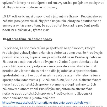
uplynutím lehoty na odstúpenie od zmluvy stráca po úplnom poskytnutí
služby právo na odstúpenie od zmluvy.
19.2.Predávajúci musí disponovať výslovným súhlasom Kupujúceho so
začatím poskytovania služby pred uplynutím lehoty na odstúpenie od
zmluvy a vyhlásenie o tom, že spotrebiteľ bol riadne poučený podľa
bodu 19.1. článku VIII, týchto VOP.
IX.
Alternatívne riešenie sporov
1.V prípade, že spotrebiteľ nie je spokojný so spôsobom, ktorým
Predávajúci vybavil jeho reklamáciu alebo sa domnieva, že Predávajúci
porušil jeho práva, Kupujúci má právo obrátiť sa na Predávajúceho so
žiadosťou o nápravu. Ak Predávajúci na žiadosť spotrebiteľa podľa
predchádzajúcej vety odpovie zamietavo alebo na takúto žiadosť
neodpovie v lehote do 30 dní odo dňa jej odoslania spotrebiteľom,
spotrebiteľ má právo podať návrh na začatie alternatívneho riešenia
sporu podľa ustanovenia § 12 zákona č. 391/2015 Z.z. o alternatívnom
riešení spotrebiteľských sporov a o zmene a doplnení niektorých
zákonov v platnom znení. Príslušným subjektom na alternatívne
riešenie spotrebiteľských sporov s Predávajúcim je Slovenská
obchodná inšpekcia (kontakt nájdete
https://www.soi.sk/sk/alternativne-riesenie-spotrebitelskych-