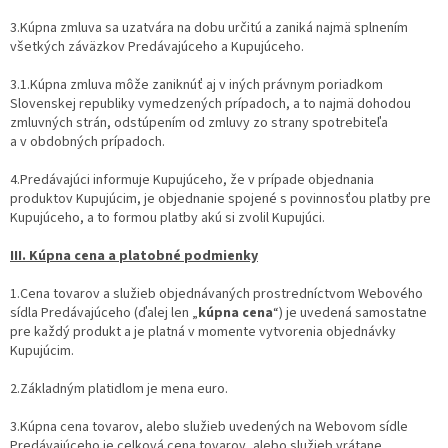
3.Kúpna zmluva sa uzatvára na dobu určitú a zaniká najmä splnením
všetkých záväzkov Predávajúceho a Kupujúceho.
3.1.Kúpna zmluva môže zaniknúť aj v iných právnym poriadkom
Slovenskej republiky vymedzených prípadoch, a to najmä dohodou
zmluvných strán, odstúpením od zmluvy zo strany spotrebiteľa
a v obdobných prípadoch.
4.Predávajúci informuje Kupujúceho, že v prípade objednania
produktov Kupujúcim, je objednanie spojené s povinnosťou platby pre
Kupujúceho, a to formou platby akú si zvolil Kupujúci.
III. Kúpna cena a platobné podmienky
1.Cena tovarov a služieb objednávaných prostredníctvom Webového
sídla Predávajúceho (ďalej len „
kúpna cena
“) je uvedená samostatne
pre každý produkt a je platná v momente vytvorenia objednávky
Kupujúcim.
2.Základným platidlom je mena euro.
3.Kúpna cena tovarov, alebo služieb uvedených na Webovom sídle
Predávajúceho je celková cena tovarov, alebo služieb vrátane