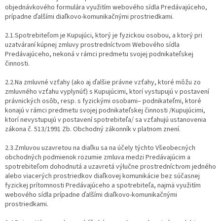
objednávkového formulára využitím webového sídla Predávajúceho,
prípadne ďalšími diaľkovo-komunikačnými prostriedkami.
2.1.Spotrebiteľom je Kupujúci, ktorý je fyzickou osobou, a ktorý pri
uzatváraní kúpnej zmluvy prostredníctvom Webového sídla
Predávajúceho, nekoná v rámci predmetu svojej podnikateľskej
činnosti.
2.2.Na zmluvné vzťahy (ako aj ďalšie právne vzťahy, ktoré môžu zo
zmluvného vzťahu vyplynúť) s Kupujúcimi, ktorí vystupujú v postavení
právnických osôb, resp. s fyzickými osobami– podnikateľmi, ktoré
konajú v rámci predmetu svojej podnikateľskej činnosti /Kupujúcimi,
ktorí nevystupujú v postavení spotrebiteľa/ sa vzťahujú ustanovenia
zákona č. 513/1991 Zb. Obchodný zákonník v platnom znení.
2.3.Zmluvou uzavretou na diaľku sa na účely týchto Všeobecných
obchodných podmienok rozumie zmluva medzi Predávajúcim a
spotrebiteľom dohodnutá a uzavretá výlučne prostredníctvom jedného
alebo viacerých prostriedkov diaľkovej komunikácie bez súčasnej
fyzickej prítomnosti Predávajúceho a spotrebiteľa, najmä využitím
webového sídla prípadne ďalšími diaľkovo-komunikačnými
prostriedkami.