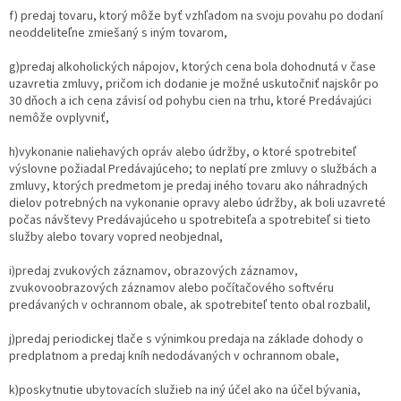
f) predaj tovaru, ktorý môže byť vzhľadom na svoju povahu po dodaní
neoddeliteľne zmiešaný s iným tovarom,
g)predaj alkoholických nápojov, ktorých cena bola dohodnutá v čase
uzavretia zmluvy, pričom ich dodanie je možné uskutočniť najskôr po
30 dňoch a ich cena závisí od pohybu cien na trhu, ktoré Predávajúci
nemôže ovplyvniť,
h)vykonanie naliehavých opráv alebo údržby, o ktoré spotrebiteľ
výslovne požiadal Predávajúceho; to neplatí pre zmluvy o službách a
zmluvy, ktorých predmetom je predaj iného tovaru ako náhradných
dielov potrebných na vykonanie opravy alebo údržby, ak boli uzavreté
počas návštevy Predávajúceho u spotrebiteľa a spotrebiteľ si tieto
služby alebo tovary vopred neobjednal,
i)predaj zvukových záznamov, obrazových záznamov,
zvukovoobrazových záznamov alebo počítačového softvéru
predávaných v ochrannom obale, ak spotrebiteľ tento obal rozbalil,
j)predaj periodickej tlače s výnimkou predaja na základe dohody o
predplatnom a predaj kníh nedodávaných v ochrannom obale,
k)poskytnutie ubytovacích služieb na iný účel ako na účel bývania,