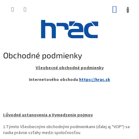
Prejsť
NÁKUP
na
obsah
KOŠÍK
Obchodné podmienky
Všeobecné obchodné podmienky
Internetového obchodu
https://hrac.sk
I.Úvodné ustanovenia a Vymedzenie pojmov
1.Týmito Všeobecnými obchodnými podmienkami (ďalej aj “VOP“) sa
riadia právne vzťahy medzi spoločnosťou