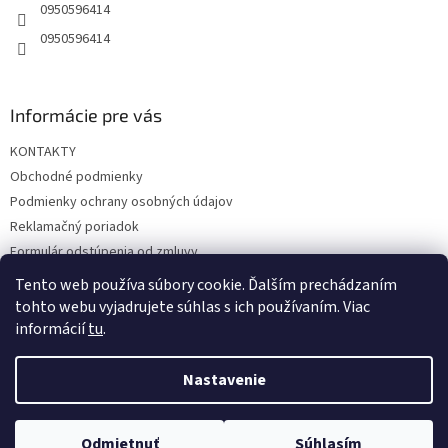
e
0950596414
0950596414
Informácie pre vás
KONTAKTY
Obchodné podmienky
Podmienky ochrany osobných údajov
Reklamačný poriadok
Formulár odstúpenia od zmluvy
Reklamačný formulár
Tento web používa súbory cookie. Ďalším prechádzaním
tohto webu vyjadrujete súhlas s ich používaním. Viac
informácií
tu
.
Vytvoril Shoptet
Nastavenie
Copyright 2026
hrac.sk
. Všetky práva vyhradené.
Upraviť
Odmietnuť
Súhlasím
nastavenie cookies