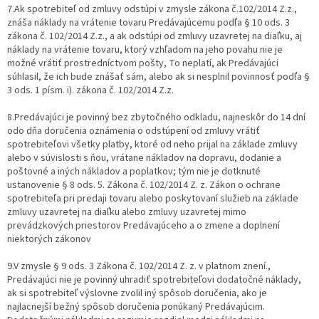
7.Ak spotrebiteľ od zmluvy odstúpi v zmysle zákona č.102/2014 Z.z.,
znáša náklady na vrátenie tovaru Predávajúcemu podľa § 10 ods. 3
zákona č. 102/2014 Z.z., a ak odstúpi od zmluvy uzavretej na diaľku, aj
náklady na vrátenie tovaru, ktorý vzhľadom na jeho povahu nie je
možné vrátiť prostredníctvom pošty, To neplatí, ak Predávajúci
súhlasil, že ich bude znášať sám, alebo ak si nesplnil povinnosť podľa §
3 ods. 1 písm. i). zákona č. 102/2014 Z.z.
8.Predávajúci je povinný bez zbytočného odkladu, najneskôr do 14 dní
odo dňa doručenia oznámenia o odstúpení od zmluvy vrátiť
spotrebiteľovi všetky platby, ktoré od neho prijal na základe zmluvy
alebo v súvislosti s ňou, vrátane nákladov na dopravu, dodanie a
poštovné a iných nákladov a poplatkov; tým nie je dotknuté
ustanovenie § 8 ods. 5. Zákona č. 102/2014 Z. z. Zákon o ochrane
spotrebiteľa pri predaji tovaru alebo poskytovaní služieb na základe
zmluvy uzavretej na diaľku alebo zmluvy uzavretej mimo
prevádzkových priestorov Predávajúceho a o zmene a doplnení
niektorých zákonov
9.V zmysle § 9 ods. 3 Zákona č. 102/2014 Z. z. v platnom znení.,
Predávajúci nie je povinný uhradiť spotrebiteľovi dodatočné náklady,
ak si spotrebiteľ výslovne zvolil iný spôsob doručenia, ako je
najlacnejší bežný spôsob doručenia ponúkaný Predávajúcim.