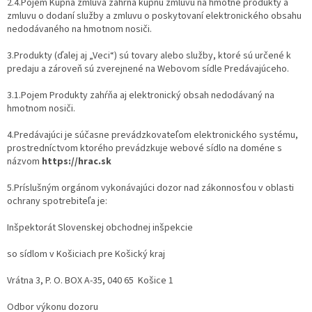
2.4.Pojem Kúpna zmluva zahŕňa kúpnu zmluvu na hmotné produkty a
zmluvu o dodaní služby a zmluvu o poskytovaní elektronického obsahu
nedodávaného na hmotnom nosiči.
3.Produkty (ďalej aj „Veci“) sú tovary alebo služby, ktoré sú určené k
predaju a zároveň sú zverejnené na Webovom sídle Predávajúceho.
3.1.Pojem Produkty zahŕňa aj elektronický obsah nedodávaný na
hmotnom nosiči.
4.Predávajúci je súčasne prevádzkovateľom elektronického systému,
prostredníctvom ktorého prevádzkuje webové sídlo na doméne s
názvom
https://hrac.sk
5.Príslušným orgánom vykonávajúci dozor nad zákonnosťou v oblasti
ochrany spotrebiteľa je:
Inšpektorát Slovenskej obchodnej inšpekcie
so sídlom v Košiciach pre Košický kraj
Vrátna 3, P. O. BOX A-35, 040 65 Košice 1
Odbor výkonu dozoru