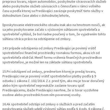
preprava tovaru, nájom automobilov, poskytnutie stravovacích služieb
alebo poskytnutie služieb súvisiacich s činnosťami v rámci voľného
času a podľa ktorej sa Predávajúci zaväzuje poskytnúť tieto služby v
dohodnutom čase alebo v dohodnutej lehote,
l)poskytovanie elektronického obsahu inak ako na hmotnom nosiči, ak
sa jeho poskytovanie začalo s výslovným súhlasom spotrebiteľa a
spotrebiteľ vyhlásil, že bol riadne poučený o tom, že vyjadrením tohto
súhlasu stráca právo na odstúpenie od zmluvy.
14.V prípade odstúpenia od zmluvy Predávajúci je povinný vrátiť
spotrebiteľovi finančné prostriedky rovnakou formou, akou ich od
spotrebiteľa obdržal. Meniť formu vrátenia finančných prostriedkov
spotrebiteľovi, je možné len na základe súhlasu spotrebiteľa.
15.Pri odstúpení od zmluvy, predmetom ktorej je predaj tovaru,
Predávajúci nie je povinný vrátiť spotrebiteľovi platby podľa § 9
odseku 1 zákona č. 102/2014. Z.z. pred tým, ako mu je tovar doručený
alebo kým spotrebiteľ nepreukáže zaslanie tovaru späť
Predávajúcemu, ibaže Predávajúci navrhne, že si tovar vyzdvihne
osobne alebo prostredníctvom ním poverenej osoby.
16.Ak spotrebiteľ odstúpi od zmluvy o službách a pred začatím
poskytovania služieb udelil výslovný súhlas podľa § 4 ods. 6 zákona č.