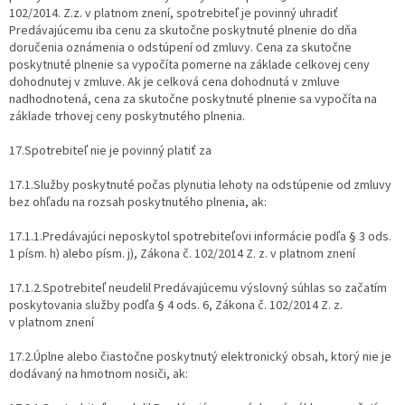
102/2014. Z.z. v platnom znení, spotrebiteľ je povinný uhradiť
Predávajúcemu iba cenu za skutočne poskytnuté plnenie do dňa
doručenia oznámenia o odstúpení od zmluvy. Cena za skutočne
poskytnuté plnenie sa vypočíta pomerne na základe celkovej ceny
dohodnutej v zmluve. Ak je celková cena dohodnutá v zmluve
nadhodnotená, cena za skutočne poskytnuté plnenie sa vypočíta na
základe trhovej ceny poskytnutého plnenia.
17.Spotrebiteľ nie je povinný platiť za
17.1.Služby poskytnuté počas plynutia lehoty na odstúpenie od zmluvy
bez ohľadu na rozsah poskytnutého plnenia, ak:
17.1.1.Predávajúci neposkytol spotrebiteľovi informácie podľa § 3 ods.
1 písm. h) alebo písm. j), Zákona č. 102/2014 Z. z. v platnom znení
17.1.2.Spotrebiteľ neudelil Predávajúcemu výslovný súhlas so začatím
poskytovania služby podľa § 4 ods. 6, Zákona č. 102/2014 Z. z.
v platnom znení
17.2.Úplne alebo čiastočne poskytnutý elektronický obsah, ktorý nie je
dodávaný na hmotnom nosiči, ak: