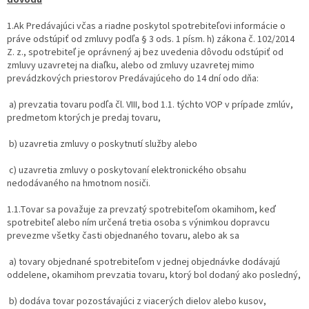
1.Ak Predávajúci včas a riadne poskytol spotrebiteľovi informácie o
práve odstúpiť od zmluvy podľa § 3 ods. 1 písm. h) zákona č. 102/2014
Z. z., spotrebiteľ je oprávnený aj bez uvedenia dôvodu odstúpiť od
zmluvy uzavretej na diaľku, alebo od zmluvy uzavretej mimo
prevádzkových priestorov Predávajúceho do 14 dní odo dňa:
a) prevzatia tovaru podľa čl. VIII, bod 1.1. týchto VOP v prípade zmlúv,
predmetom ktorých je predaj tovaru,
b) uzavretia zmluvy o poskytnutí služby alebo
c) uzavretia zmluvy o poskytovaní elektronického obsahu
nedodávaného na hmotnom nosiči.
1.1.Tovar sa považuje za prevzatý spotrebiteľom okamihom, keď
spotrebiteľ alebo ním určená tretia osoba s výnimkou dopravcu
prevezme všetky časti objednaného tovaru, alebo ak sa
a) tovary objednané spotrebiteľom v jednej objednávke dodávajú
oddelene, okamihom prevzatia tovaru, ktorý bol dodaný ako posledný,
b) dodáva tovar pozostávajúci z viacerých dielov alebo kusov,