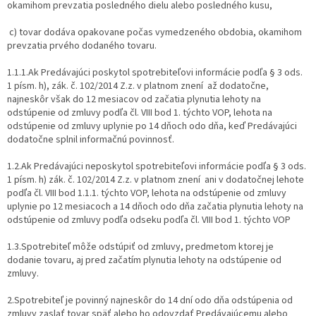
okamihom prevzatia posledného dielu alebo posledného kusu,
c) tovar dodáva opakovane počas vymedzeného obdobia, okamihom
prevzatia prvého dodaného tovaru.
1.1.1.Ak Predávajúci poskytol spotrebiteľovi informácie podľa § 3 ods.
1 písm. h), zák. č. 102/2014 Z.z. v platnom znení až dodatočne,
najneskôr však do 12 mesiacov od začatia plynutia lehoty na
odstúpenie od zmluvy podľa čl. VIII bod 1. týchto VOP, lehota na
odstúpenie od zmluvy uplynie po 14 dňoch odo dňa, keď Predávajúci
dodatočne splnil informačnú povinnosť.
1.2.Ak Predávajúci neposkytol spotrebiteľovi informácie podľa § 3 ods.
1 písm. h) zák. č. 102/2014 Z.z. v platnom znení ani v dodatočnej lehote
podľa čl. VIII bod 1.1.1. týchto VOP, lehota na odstúpenie od zmluvy
uplynie po 12 mesiacoch a 14 dňoch odo dňa začatia plynutia lehoty na
odstúpenie od zmluvy podľa odseku podľa čl. VIII bod 1. týchto VOP
1.3.Spotrebiteľ môže odstúpiť od zmluvy, predmetom ktorej je
dodanie tovaru, aj pred začatím plynutia lehoty na odstúpenie od
zmluvy.
2.Spotrebiteľ je povinný najneskôr do 14 dní odo dňa odstúpenia od
zmluvy zaslať tovar späť alebo ho odovzdať Predávajúcemu alebo