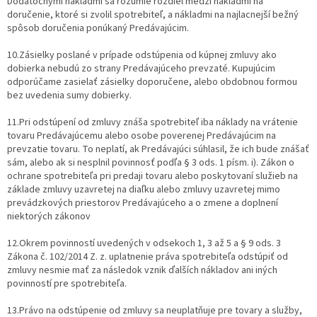
Dodatočnými nákladmi sa rozumie rozdiel medzi nákladmi na
doručenie, ktoré si zvolil spotrebiteľ, a nákladmi na najlacnejší bežný
spôsob doručenia ponúkaný Predávajúcim.
10.Zásielky poslané v prípade odstúpenia od kúpnej zmluvy ako
dobierka nebudú zo strany Predávajúceho prevzaté. Kupujúcim
odporúčame zasielať zásielky doporučene, alebo obdobnou formou
bez uvedenia sumy dobierky.
11.Pri odstúpení od zmluvy znáša spotrebiteľ iba náklady na vrátenie
tovaru Predávajúcemu alebo osobe poverenej Predávajúcim na
prevzatie tovaru. To neplatí, ak Predávajúci súhlasil, že ich bude znášať
sám, alebo ak si nesplnil povinnosť podľa § 3 ods. 1 písm. i). Zákon o
ochrane spotrebiteľa pri predaji tovaru alebo poskytovaní služieb na
základe zmluvy uzavretej na diaľku alebo zmluvy uzavretej mimo
prevádzkových priestorov Predávajúceho a o zmene a doplnení
niektorých zákonov
12.Okrem povinností uvedených v odsekoch 1, 3 až 5 a § 9 ods. 3
Zákona č. 102/2014 Z. z. uplatnenie práva spotrebiteľa odstúpiť od
zmluvy nesmie mať za následok vznik ďalších nákladov ani iných
povinností pre spotrebiteľa.
13.Právo na odstúpenie od zmluvy sa neuplatňuje pre tovary a služby,