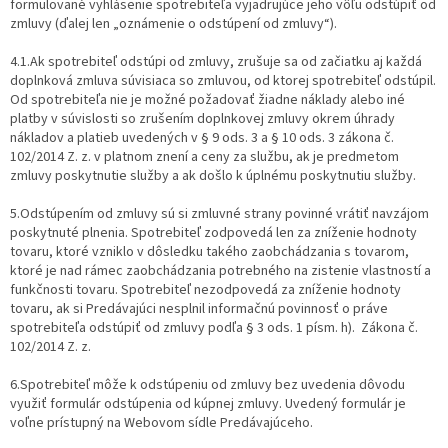
formulované vyhlásenie spotrebiteľa vyjadrujúce jeho vôľu odstúpiť od
zmluvy (ďalej len „oznámenie o odstúpení od zmluvy“).
4.1.Ak spotrebiteľ odstúpi od zmluvy, zrušuje sa od začiatku aj každá
doplnková zmluva súvisiaca so zmluvou, od ktorej spotrebiteľ odstúpil.
Od spotrebiteľa nie je možné požadovať žiadne náklady alebo iné
platby v súvislosti so zrušením doplnkovej zmluvy okrem úhrady
nákladov a platieb uvedených v § 9 ods. 3 a § 10 ods. 3 zákona č.
102/2014 Z. z. v platnom znení a ceny za službu, ak je predmetom
zmluvy poskytnutie služby a ak došlo k úplnému poskytnutiu služby.
5.Odstúpením od zmluvy sú si zmluvné strany povinné vrátiť navzájom
poskytnuté plnenia. Spotrebiteľ zodpovedá len za zníženie hodnoty
tovaru, ktoré vzniklo v dôsledku takého zaobchádzania s tovarom,
ktoré je nad rámec zaobchádzania potrebného na zistenie vlastností a
funkčnosti tovaru. Spotrebiteľ nezodpovedá za zníženie hodnoty
tovaru, ak si Predávajúci nesplnil informačnú povinnosť o práve
spotrebiteľa odstúpiť od zmluvy podľa § 3 ods. 1 písm. h). Zákona č.
102/2014 Z. z.
6.Spotrebiteľ môže k odstúpeniu od zmluvy bez uvedenia dôvodu
využiť formulár odstúpenia od kúpnej zmluvy. Uvedený formulár je
voľne prístupný na Webovom sídle Predávajúceho.