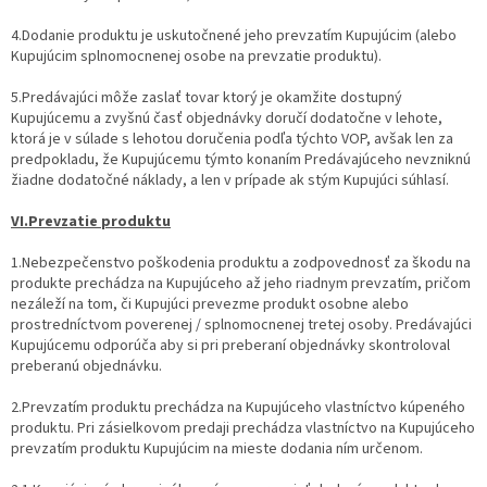
4.Dodanie produktu je uskutočnené jeho prevzatím Kupujúcim (alebo
Kupujúcim splnomocnenej osobe na prevzatie produktu).
5.Predávajúci môže zaslať tovar ktorý je okamžite dostupný
Kupujúcemu a zvyšnú časť objednávky doručí dodatočne v lehote,
ktorá je v súlade s lehotou doručenia podľa týchto VOP, avšak len za
predpokladu, že Kupujúcemu týmto konaním Predávajúceho nevzniknú
žiadne dodatočné náklady, a len v prípade ak stým Kupujúci súhlasí.
VI.Prevzatie produktu
1.Nebezpečenstvo poškodenia produktu a zodpovednosť za škodu na
produkte prechádza na Kupujúceho až jeho riadnym prevzatím, pričom
nezáleží na tom, či Kupujúci prevezme produkt osobne alebo
prostredníctvom poverenej / splnomocnenej tretej osoby. Predávajúci
Kupujúcemu odporúča aby si pri preberaní objednávky skontroloval
preberanú objednávku.
2.Prevzatím produktu prechádza na Kupujúceho vlastníctvo kúpeného
produktu. Pri zásielkovom predaji prechádza vlastníctvo na Kupujúceho
prevzatím produktu Kupujúcim na mieste dodania ním určenom.