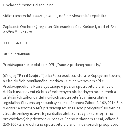
Obchodné meno: Daisen, s.r.o.
Sídlo: Laborecká 1002/1, 040 11, Košice Slovenská republika
Zapísaná:
Obchodný register Okresného súdu Košice I, oddiel: Sro,
vložka č. 57412/V
IČO: 55649530
DIČ: 2122046080
Predávajúci nie je platcom DPH /Dane z pridanej hodnoty/
(ďalej aj
“Predávajúci”
) a každou osobou, ktorá je Kupujúcim tovaru,
alebo služieb ponúkaného Predávajúcim na Webovom sídle
Predávajúceho, a ktorá vystupuje v pozícii spotrebiteľa v zmysle
ďalších ustanovení týchto Všeobecných obchodných podmienok a
príslušných zákonov definujúcich spotrebiteľa, v rámci platnej
legislatívy Slovenskej republiky najmä zákonov: Zákon č. 102/2014 Z. z.
o ochrane spotrebiteľa pri predaji tovaru alebo poskytnutí služieb na
základe zmluvy uzavretej na diaľku alebo zmluvy uzavretej mimo
prevádzkových priestorov Predávajúceho v platnom znení, Zákon č.
250/2007 Z.z. o ochrane spotrebiteľa v znení neskorších predpisov,