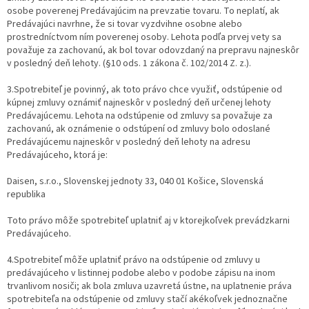
osobe poverenej Predávajúcim na prevzatie tovaru. To neplatí, ak
Predávajúci navrhne, že si tovar vyzdvihne osobne alebo
prostredníctvom ním poverenej osoby. Lehota podľa prvej vety sa
považuje za zachovanú, ak bol tovar odovzdaný na prepravu najneskôr
v posledný deň lehoty. (§10 ods. 1 zákona č. 102/2014 Z. z.).
3.Spotrebiteľ je povinný, ak toto právo chce využiť, odstúpenie od
kúpnej zmluvy oznámiť najneskôr v posledný deň určenej lehoty
Predávajúcemu. Lehota na odstúpenie od zmluvy sa považuje za
zachovanú, ak oznámenie o odstúpení od zmluvy bolo odoslané
Predávajúcemu najneskôr v posledný deň lehoty na adresu
Predávajúceho, ktorá je:
Daisen, s.r.o., Slovenskej jednoty 33, 040 01 Košice, Slovenská
republika
Toto právo môže spotrebiteľ uplatniť aj v ktorejkoľvek prevádzkarni
Predávajúceho.
4.Spotrebiteľ môže uplatniť právo na odstúpenie od zmluvy u
predávajúceho v listinnej podobe alebo v podobe zápisu na inom
trvanlivom nosiči; ak bola zmluva uzavretá ústne, na uplatnenie práva
spotrebiteľa na odstúpenie od zmluvy stačí akékoľvek jednoznačne