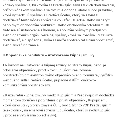
informuje spotrebiteľa, že neexistujú žiadne špeciálne príslušné
kódexy správania, ku ktorým sa Predávajúci zaviazal k ich dodržiavaniu,
pričom kódexom správania sa rozumie dohoda, alebo súbor pravidiel,
ktoré vymedzujú správanie Predávajúceho, ktorý sa zaviazal
dodržiavať tento kódex správania vo vzťahu k jednej alebo viacerým
osobitným obchodným praktikám, alebo obchodným odvetviam, ak
tieto nie sú ustanovené zákonom, alebo iným právnym predpisom
alebo opatrením orgánu verejnej správy, ktoré sa Predávajúci zaviazal
dodržiavať, a o spôsobe, akým sa môže spotrebiteľ s nimi oboznámiť,
alebo získať ich znenie.
II.
Objednávka produktu – uzatvorenie kúpnej zmluvy
1.Návrhom na uzatvorenie kúpnej zmluvy zo strany Kupujúceho, je
odoslanie objednávky produktov Kupujúcim realizované
prostredníctvom elektronického objednávkového formulára, využitím
webového sídla Predávajúceho, prípadne ďalšími diaľkovo-
komunikačnými prostriedkami.
2.K uzavretiu kúpnej zmluvy medzi Kupujúcim a Predávajúcim dochádza
momentom doručenia potvrdenia o prijatí objednávky Kupujúcemu,
ktorú Kupujúci vytvoril v zmysle Čl. II., bod 1 týchto VOP Predávajúcim
(elektronicky na emailovú adresu Kupujúceho, ktorú si zvolil Kupujúci
v procese vytvárania objednávky).