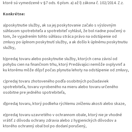
ktoré sú vymedzené v §7 ods. 6 písm. a) až l) zákona č. 102/2014. Z.z.
Konkrétne:
a)poskytnutie služby, ak sa jej poskytovanie začalo s výslovným
súhlasom spotrebiteľa a spotrebiteľ vyhlásil, že bol riadne poučený o
tom, že vyjadrením tohto súhlasu stráca právo na odstúpenie od
zmluvy po úplnom poskytnutí služby, a ak došlo k úplnému poskytnutiu
služby,
b)predaj tovaru alebo poskytnutie služby, ktorých cena závisí od
pohybu cien na finančnom trhu, ktorý Predávajúci nemôže ovplyvniť a
ku ktorému môže dôjsť počas plynutia lehoty na odstúpenie od zmluvy,
c)predaj tovaru zhotoveného podľa osobitných požiadaviek
spotrebiteľa, tovaru vyrobeného na mieru alebo tovaru určeného
osobitne pre jedného spotrebiteľa,
d)predaj tovaru, ktorý podlieha rýchlemu zníženiu akosti alebo skaze,
e)predaj tovaru uzavretého v ochrannom obale, ktorý nie je vhodné
vrátiť z dôvodu ochrany zdravia alebo z hygienických dôvodov a
ktorého ochranný obal bol po dodaní porušený,