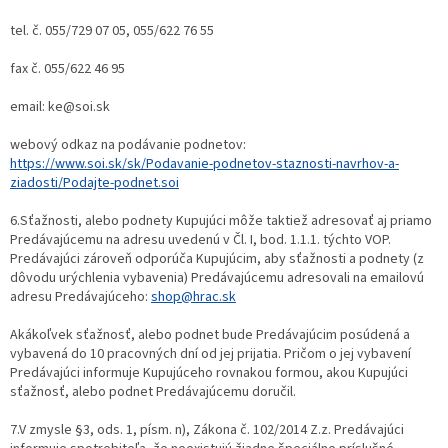
tel. č. 055/729 07 05, 055/622 76 55
fax č. 055/622 46 95
email: ke@soi.sk
webový odkaz na podávanie podnetov:
https://www.soi.sk/sk/Podavanie-podnetov-staznosti-navrhov-a-
ziadosti/Podajte-podnet.soi
6.Sťažnosti, alebo podnety Kupujúci môže taktiež adresovať aj priamo
Predávajúcemu na adresu uvedenú v Čl. I, bod. 1.1.1. týchto VOP.
Predávajúci zároveň odporúča Kupujúcim, aby sťažnosti a podnety (z
dôvodu urýchlenia vybavenia) Predávajúcemu adresovali na emailovú
adresu Predávajúceho:
shop@hrac.sk
Akákoľvek sťažnosť, alebo podnet bude Predávajúcim posúdená a
vybavená do 10 pracovných dní od jej prijatia. Pričom o jej vybavení
Predávajúci informuje Kupujúceho rovnakou formou, akou Kupujúci
sťažnosť, alebo podnet Predávajúcemu doručil.
7.V zmysle §3, ods. 1, písm. n), Zákona č. 102/2014 Z.z. Predávajúci