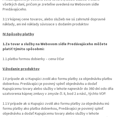
všetkých daní, pričom je zreteľne uvedená na Webovom sídle
Predávajúceho.
3.1.V kúpnej cene tovarov, alebo služieb nie sú zahrnuté dopravné
náklady, ani iné náklady súvisiace s dodaním produktov
IV.Spôsoby platby
1.Za tovar a služby na Webovom sídle Predávajúceho môžete
platiť týmito spôsobmi:
1.1.platba formou dobierky – cena 0 Eur
V.Dodanie produktov
1.V prípade ak si Kupujúci zvolil ako formu platby za objednávku platbu
dobierkou. Predávajúci je povinný splniť objednávku a dodať
Kupujúcemu tovary alebo služby v lehote najneskôr do 360 dní odo dňa
uzatvorenia kúpnej zmluvy v zmysle čl. II, bod 2 a násl., týchto VOP.
1.1.V prípade ak si Kupujúci zvolil ako formu platby za objednávku inú
formu platby ako platba dobierkou, Predávajúci je povinný splniť
objednávku a dodať Kupujúcemu tovary alebo služby v lehote