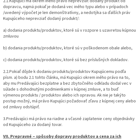
2.1.Kupujúci má okrem iného právo neprevziať dodaný produkt od
dopravcu, najmä pokiaľ je dodaná vec iného typu alebo v prípadoch
/uvedený výpočet je len demonštratívny, a nedotýka sa ďalších práv
Kupujúceho neprevziať dodaný produkt/:
a) dodania produktu/produktov, ktoré sú v rozpore s uzavretou kúpnou
zmluvou
b) dodania produktu/produktov, ktoré sú v poškodenom obale alebo,
c) dodania produktu/produktov, ktoré sú bez príslušných dokladov.
2.2.Pokiaľ dôjde k dodaniu produktu/produktov Kupujúcemu podľa
písm. a) bodu 2.1 tohto článku, má Kupujúci okrem iného právo na to,
aby mu Predávajúci bezplatne a bez zbytočného odkladu dodal vec v
súlade s dohodnutými podmienkami v kúpnej zmluve, a to buď
výmenou produktu / produktov alebo ich opravou. Ak nie je takýto
postup možný, má právo Kupujúci požadovať zľavu z kúpnej ceny alebo
od zmluvy odstúpiť.
3.Predávajúci má právo na riadne a včasné zaplatenie ceny objednávky
od Kupujúceho za dodaný tovar.
VII. Prepravné – spôsoby dopravy produktov a cena za ich