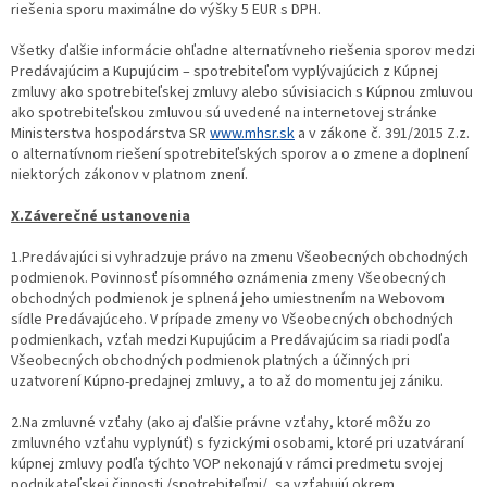
riešenia sporu maximálne do výšky 5 EUR s DPH.
Všetky ďalšie informácie ohľadne alternatívneho riešenia sporov medzi
Predávajúcim a Kupujúcim – spotrebiteľom vyplývajúcich z Kúpnej
zmluvy ako spotrebiteľskej zmluvy alebo súvisiacich s Kúpnou zmluvou
ako spotrebiteľskou zmluvou sú uvedené na internetovej stránke
Ministerstva hospodárstva SR
www.mhsr.sk
a v zákone č. 391/2015 Z.z.
o alternatívnom riešení spotrebiteľských sporov a o zmene a doplnení
niektorých zákonov v platnom znení.
X.Záverečné ustanovenia
1.Predávajúci si vyhradzuje právo na zmenu Všeobecných obchodných
podmienok. Povinnosť písomného oznámenia zmeny Všeobecných
obchodných podmienok je splnená jeho umiestnením na Webovom
sídle Predávajúceho. V prípade zmeny vo Všeobecných obchodných
podmienkach, vzťah medzi Kupujúcim a Predávajúcim sa riadi podľa
Všeobecných obchodných podmienok platných a účinných pri
uzatvorení Kúpno-predajnej zmluvy, a to až do momentu jej zániku.
2.Na zmluvné vzťahy (ako aj ďalšie právne vzťahy, ktoré môžu zo
zmluvného vzťahu vyplynúť) s fyzickými osobami, ktoré pri uzatváraní
kúpnej zmluvy podľa týchto VOP nekonajú v rámci predmetu svojej
podnikateľskej činnosti /spotrebiteľmi/, sa vzťahujú okrem