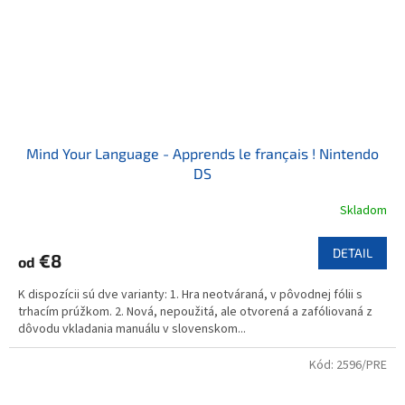
Mind Your Language - Apprends le français ! Nintendo
DS
Skladom
DETAIL
€8
od
K dispozícii sú dve varianty: 1. Hra neotváraná, v pôvodnej fólii s
trhacím prúžkom. 2. Nová, nepoužitá, ale otvorená a zafóliovaná z
dôvodu vkladania manuálu v slovenskom...
Kód:
2596/PRE