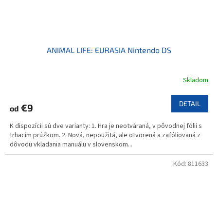
ANIMAL LIFE: EURASIA Nintendo DS
Skladom
DETAIL
€9
od
K dispozícii sú dve varianty: 1. Hra je neotváraná, v pôvodnej fólii s
trhacím prúžkom. 2. Nová, nepoužitá, ale otvorená a zafóliovaná z
dôvodu vkladania manuálu v slovenskom...
Kód:
811633