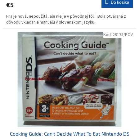
Do košíka
€5
Hra je nová, nepoužitá, ale nie je v pôvodnej fólii. Bola otváraná z
dôvodu vkladania manuálu v slovenskom jazyku.
Kód:
29175/POV
Cooking Guide: Can't Decide What To Eat Nintendo DS