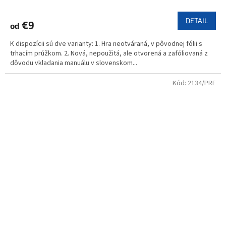
DETAIL
€9
od
K dispozícii sú dve varianty: 1. Hra neotváraná, v pôvodnej fólii s
trhacím prúžkom. 2. Nová, nepoužitá, ale otvorená a zafóliovaná z
dôvodu vkladania manuálu v slovenskom...
Kód:
2134/PRE