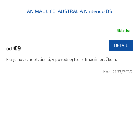
ANIMAL LIFE: AUSTRALIA Nintendo DS
Skladom
DETAIL
€9
od
Hra je nová, neotváraná, v pôvodnej fólii s trhacím prúžkom.
Kód:
2137/POV2