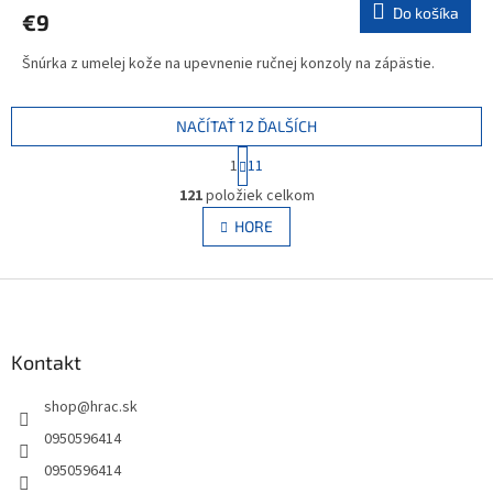
Do košíka
€9
Šnúrka z umelej kože na upevnenie ručnej konzoly na zápästie.
NAČÍTAŤ 12 ĎALŠÍCH
S
1
11
t
O
r
121
položiek celkom
v
á
l
HORE
n
á
k
d
o
v
Z
a
a
c
á
n
i
p
i
e
ä
Kontakt
e
p
t
r
shop
@
hrac.sk
i
v
e
k
0950596414
y
0950596414
v