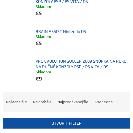
KONZOLY PSP / PS VITA / DS
Skladom
€5
BRAIN ASSIST Nintendo DS
Skladom
€5
PRO EVOLUTION SOCCER 2009 ŠNÚRKA NA RUKU
NA RUČNÉ KONZOLY PSP / PS VITA / DS
Skladom
€9
R
a
Najlacnejšie
Najdrahšie
Najpredávanejšie
Abecedne
d
e
n
OTVORIŤ FILTER
i