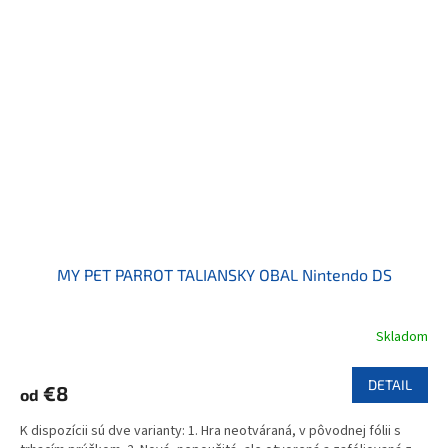
MY PET PARROT TALIANSKY OBAL Nintendo DS
Skladom
DETAIL
€8
od
K dispozícii sú dve varianty: 1. Hra neotváraná, v pôvodnej fólii s