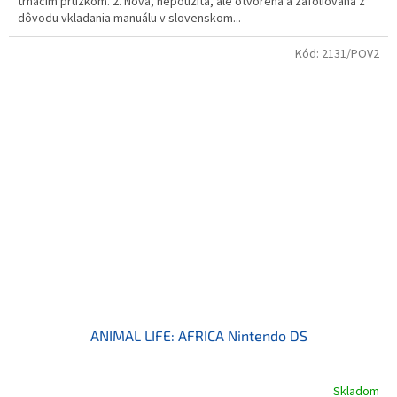
trhacím prúžkom. 2. Nová, nepoužitá, ale otvorená a zafóliovaná z
dôvodu vkladania manuálu v slovenskom...
Kód:
2131/POV2
ANIMAL LIFE: AFRICA Nintendo DS
Skladom