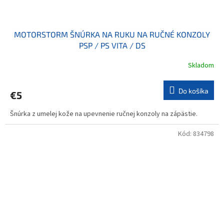
MOTORSTORM ŠNÚRKA NA RUKU NA RUČNÉ KONZOLY
PSP / PS VITA / DS
Skladom
Do košíka
€5
Šnúrka z umelej kože na upevnenie ručnej konzoly na zápästie.
Kód:
834798