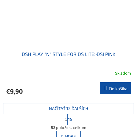
DSH PLAY "N" STYLE FOR DS LITE>DSI PINK
Skladom
Do košíka
€9,90
NAČÍTAŤ 12 ĎALŠÍCH
S
1
5
t
O
r
52
položiek celkom
v
á
l
HORE