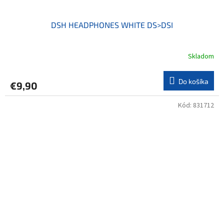
DSH HEADPHONES WHITE DS>DSI
Skladom
Do košíka
€9,90
Kód:
831712