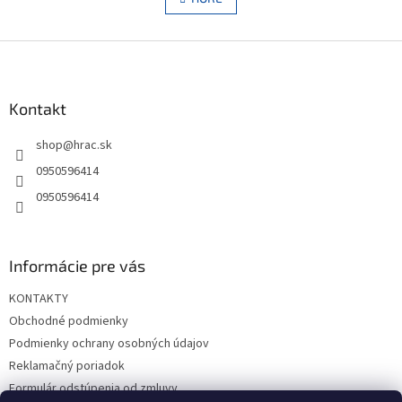
n
á
k
d
o
v
Z
a
a
c
á
n
i
p
i
e
ä
Kontakt
e
p
t
r
shop
@
hrac.sk
i
v
e
k
0950596414
y
0950596414
v
ý
p
i
Informácie pre vás
s
u
KONTAKTY
Obchodné podmienky
Podmienky ochrany osobných údajov
Reklamačný poriadok
Formulár odstúpenia od zmluvy