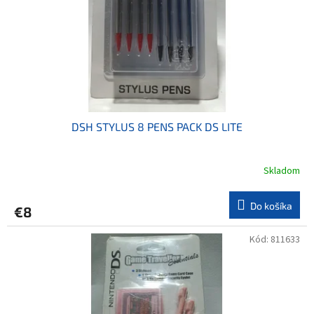
o
o
d
v
u
k
t
o
v
DSH STYLUS 8 PENS PACK DS LITE
Skladom
Do košíka
€8
Kód:
811633