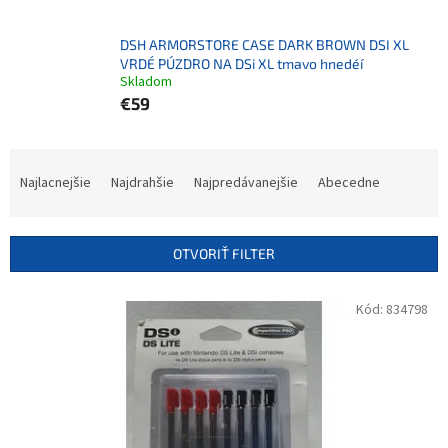
DSH ARMORSTORE CASE DARK BROWN DSI XL
VRDÉ PÚZDRO NA DSi XL tmavo hnedéí
Skladom
€59
R
a
Najlacnejšie
Najdrahšie
Najpredávanejšie
Abecedne
d
e
n
OTVORIŤ FILTER
i
e
V
Kód:
834798
p
ý
r
p
o
i
d
s
u
p
k
r
t