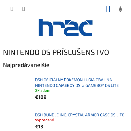
Prejsť
NÁKUP
na
obsah
KOŠÍK
NINTENDO DS PRÍSLUŠENSTVO
Najpredávanejšie
DSH OFICIÁLNY POKEMON LUGIA OBAL NA
NINTENDO GAMEBOY DSi a GAMEBOY DS LITE
Skladom
€109
DSH BUNDLE INC. CRYSTAL ARMOR CASE DS LITE
Vypredané
€13