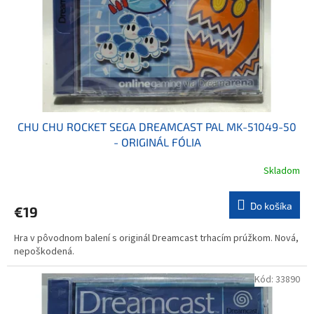
o
o
d
v
u
k
t
o
v
CHU CHU ROCKET SEGA DREAMCAST PAL MK-51049-50
- ORIGINÁL FÓLIA
Skladom
Do košíka
€19
Hra v pôvodnom balení s originál Dreamcast trhacím prúžkom. Nová,
nepoškodená.
Kód:
33890