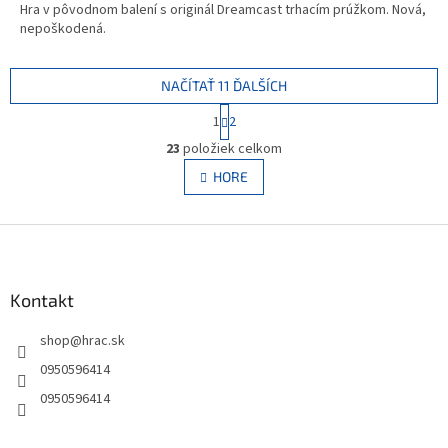
Hra v pôvodnom balení s originál Dreamcast trhacím prúžkom. Nová,
nepoškodená.
NAČÍTAŤ 11 ĎALŠÍCH
S
1
2
t
O
r
23
položiek celkom
v
á
l
HORE
n
á
k
d
o
v
Z
a
a
c
á
n
i
p
i
e
ä
Kontakt
e
p
t
r
shop
@
hrac.sk
i
v
e
k
0950596414
y
0950596414
v
ý
p