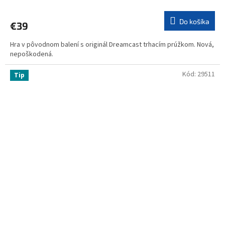
Do košíka
€39
Hra v pôvodnom balení s originál Dreamcast trhacím prúžkom. Nová,
nepoškodená.
Kód:
29511
Tip