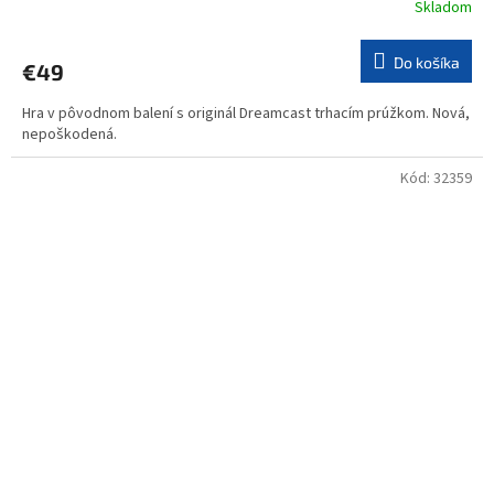
Skladom
Do košíka
€49
Hra v pôvodnom balení s originál Dreamcast trhacím prúžkom. Nová,
nepoškodená.
Kód:
32359