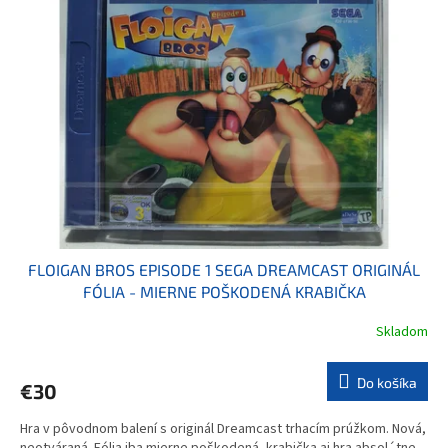
FLOIGAN BROS EPISODE 1 SEGA DREAMCAST ORIGINÁL
FÓLIA - MIERNE POŠKODENÁ KRABIČKA
Skladom
Do košíka
€30
Hra v pôvodnom balení s originál Dreamcast trhacím prúžkom. Nová,
neotváraná. Fólia iba mierne poškodená, krabička aj hra absol´tne