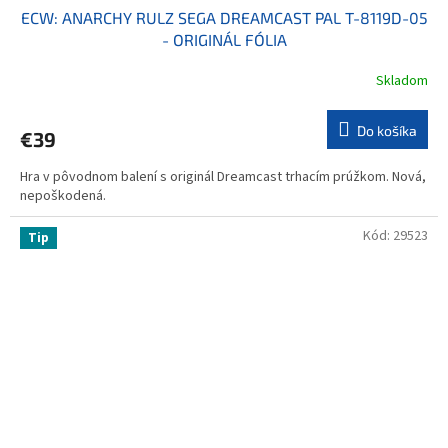
ECW: ANARCHY RULZ SEGA DREAMCAST PAL T-8119D-05
- ORIGINÁL FÓLIA
Skladom
Do košíka
€39
Hra v pôvodnom balení s originál Dreamcast trhacím prúžkom. Nová,
nepoškodená.
Kód:
29523
Tip