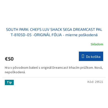
SOUTH PARK: CHEF´S LUV SHACK SEGA DREAMCAST PAL
T-8105D-05 -ORIGINÁL FÓLIA - mierne poškodená
Skladom
Do košíka
€50
Hra v pôvodnom balení s originál Dreamcast trhacím prúžkom. Nová,
nepoškodená.
Kód:
29521
Tip