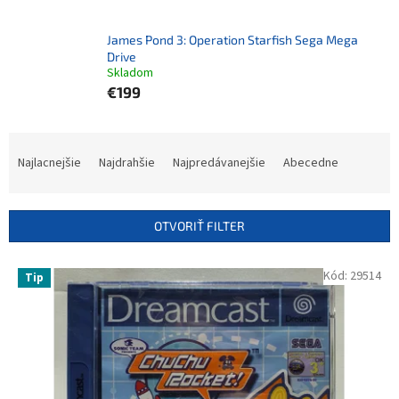
James Pond 3: Operation Starfish Sega Mega
Drive
Skladom
€199
R
a
Najlacnejšie
Najdrahšie
Najpredávanejšie
Abecedne
d
e
n
OTVORIŤ FILTER
i
e
V
Kód:
29514
p
Tip
ý
r
p
o
i
d
s
u
p
k
r
t