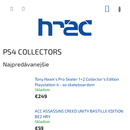
Prejsť
NÁKUP
na
obsah
KOŠÍK
PS4 COLLECTORS
Najpredávanejšie
Tony Hawk's Pro Skater 1+2 Collector's Edition
Playstation 4 - so skateboardom
Skladom
€249
ACC ASSASSINS CREED UNITY BASTILLE EDITION
BEZ HRY
Skladom
€59