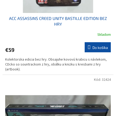
o
v
ACC ASSASSINS CREED UNITY BASTILLE EDITION BEZ
HRY
Skladom
Do košíka
€59
Kolektorska edicia bez hry. Obsajuhe kovovú krabicu s návlekom,
CDcko so sountrackom z hry, obálku a knizku s kresbami z hry
(artbook).
Kód:
32424