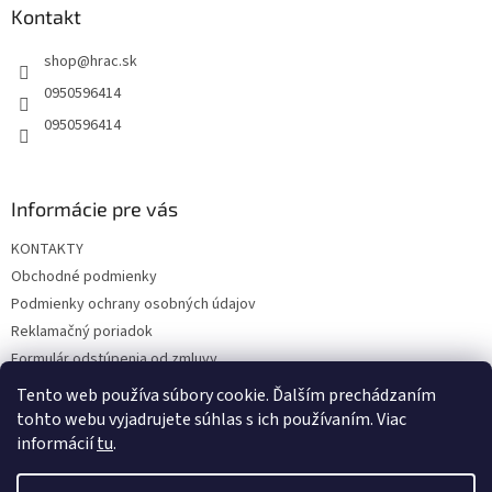
a
ä
Kontakt
c
t
i
shop
@
hrac.sk
i
e
p
e
0950596414
r
0950596414
v
k
y
v
Informácie pre vás
ý
p
KONTAKTY
i
s
Obchodné podmienky
u
Podmienky ochrany osobných údajov
Reklamačný poriadok
Formulár odstúpenia od zmluvy
Reklamačný formulár
Tento web používa súbory cookie. Ďalším prechádzaním
tohto webu vyjadrujete súhlas s ich používaním. Viac
informácií
tu
.
Vytvoril Shoptet