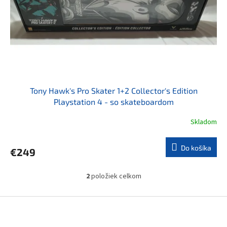
Tony Hawk's Pro Skater 1+2 Collector's Edition
Playstation 4 - so skateboardom
Skladom
Do košíka
€249
2
položiek celkom
O
v
l
Z
á
á
d
p