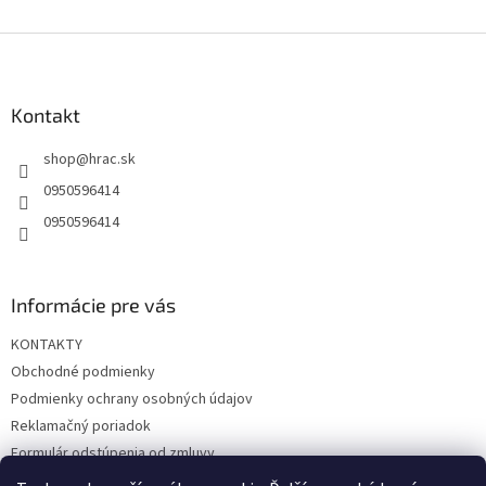
Z
á
p
ä
Kontakt
t
shop
@
hrac.sk
i
e
0950596414
0950596414
Informácie pre vás
KONTAKTY
Obchodné podmienky
Podmienky ochrany osobných údajov
Reklamačný poriadok
Formulár odstúpenia od zmluvy
Reklamačný formulár