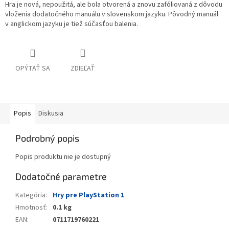
Hra je nová, nepoužitá, ale bola otvorená a znovu zafóliovaná z dôvodu
vloženia dodatočného manuálu v slovenskom jazyku. Pôvodný manuál
v anglickom jazyku je tiež súčasťou balenia.
OPÝTAŤ SA
ZDIEĽAŤ
Popis
Diskusia
Podrobný popis
Popis produktu nie je dostupný
Dodatočné parametre
Kategória
:
Hry pre PlayStation 1
Hmotnosť
:
0.1 kg
EAN
:
0711719760221