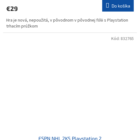
Do košíka
€29
Hra je nová, nepoužitá, v pôvodnom v pôvodnej fólii s Playstation
trhacím prúžkom
Kód:
832765
ESPN NHL 2K5 Playstation 2