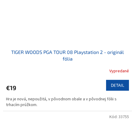
TIGER WOODS PGA TOUR 08 Playstation 2 - originál
fólia
Vypredané
DETAIL
€19
Hra je nová, nepoužitá, v pôvodnom obale a v pôvodnej fólii s
trhacím prúžkom.
Kód:
33755