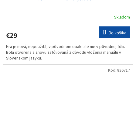
Skladom
Do košíka
€29
Hra je nová, nepoužitá, v pôvodnom obale ale nie v pôvodnej fólii.
Bola otvorená a znovu zafóliovaná z dôvodu vloženia manuálu v
Slovenskom jazyku.
Kód:
836717