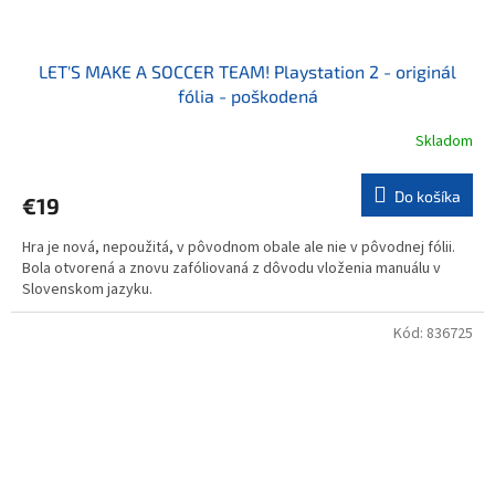
LET'S MAKE A SOCCER TEAM! Playstation 2 - originál
fólia - poškodená
Skladom
Do košíka
€19
Hra je nová, nepoužitá, v pôvodnom obale ale nie v pôvodnej fólii.
Bola otvorená a znovu zafóliovaná z dôvodu vloženia manuálu v
Slovenskom jazyku.
Kód:
836725