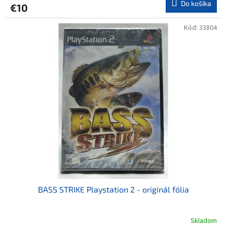
Do košíka
€10
Kód:
33804
BASS STRIKE Playstation 2 - originál fólia
Skladom