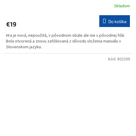
Skladom
Do košíka
€19
Hra je nová, nepoužitá, v pôvodnom obale ale nie v pôvodnej fólii.
Bola otvorená a znovu zafóliovaná z dôvodu vloženia manuálu v
Slovenskom jazyku.
Kód:
802309