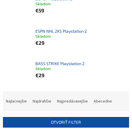
Skladom
€59
ESPN NHL 2K5 Playstation 2
Skladom
€29
BASS STRIKE Playstation 2
Skladom
€29
R
a
Najlacnejšie
Najdrahšie
Najpredávanejšie
Abecedne
d
e
n
OTVORIŤ FILTER
i