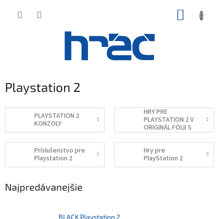
Prejsť
NÁKUP
na
obsah
KOŠÍK
Playstation 2
HRY PRE
PLAYSTATION 2
PLAYSTATION 2 V
KONZOLY
ORIGINÁL FÓLII S
TRHACÍM
PRÚŽKOM
Príslušenstvo pre
Hry pre
Playstation 2
PlayStation 2
Najpredávanejšie
BLACK Playstation 2