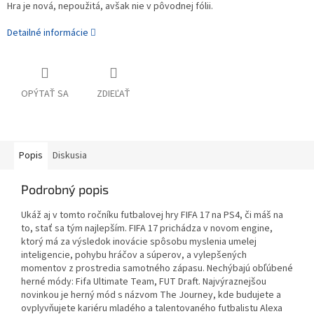
Hra je nová, nepoužitá, avšak nie v pôvodnej fólii.
Detailné informácie
OPÝTAŤ SA
ZDIEĽAŤ
Popis
Diskusia
Podrobný popis
Ukáž aj v tomto ročníku futbalovej hry FIFA 17 na PS4, či máš na
to, stať sa tým najlepším. FIFA 17 prichádza v novom engine,
ktorý má za výsledok inovácie spôsobu myslenia umelej
inteligencie, pohybu hráčov a súperov, a vylepšených
momentov z prostredia samotného zápasu. Nechýbajú obľúbené
herné módy: Fifa Ultimate Team, FUT Draft. Najvýraznejšou
novinkou je herný mód s názvom The Journey, kde budujete a
ovplyvňujete kariéru mladého a talentovaného futbalistu Alexa