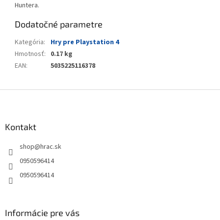
Huntera.
Dodatočné parametre
Kategória
:
Hry pre Playstation 4
Hmotnosť
:
0.17 kg
EAN
:
5035225116378
Z
á
p
ä
Kontakt
t
shop
@
hrac.sk
i
e
0950596414
0950596414
Informácie pre vás