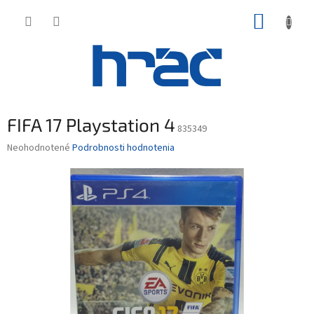
Prejsť
NÁKUP
na
obsah
KOŠÍK
FIFA 17 Playstation 4
835349
Priemerné
Neohodnotené
Podrobnosti hodnotenia
hodnotenie
produktu
je
0,0
z
5
hviezdičiek.