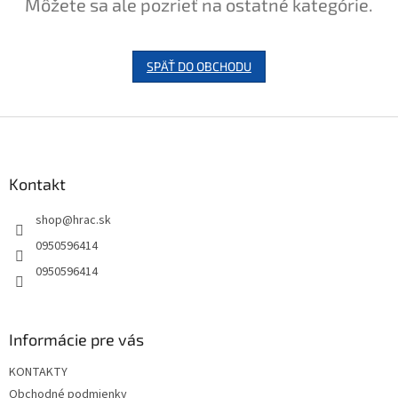
Môžete sa ale pozrieť na ostatné kategórie.
SPÄŤ DO OBCHODU
Z
á
p
ä
Kontakt
t
shop
@
hrac.sk
i
e
0950596414
0950596414
Informácie pre vás
KONTAKTY
Obchodné podmienky