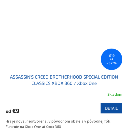
€19
až
–52 %
ASSASSIN'S CREED BROTHERHOOD SPECIAL EDITION
CLASSICS XBOX 360 / Xbox One
Skladom
DETAIL
€9
od
Hra je nová, neotvorená, v pôvodnom obale a v pôvodnej fólii.
Funguje na Xbox One aj Xbox 360