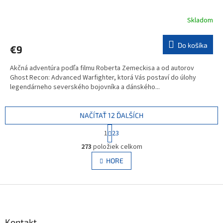
Skladom
Do košíka
€9
Akčná adventúra podľa filmu Roberta Zemeckisa a od autorov
Ghost Recon: Advanced Warfighter, ktorá Vás postaví do úlohy
legendárneho severského bojovníka a dánského...
NAČÍTAŤ 12 ĎALŠÍCH
S
1
23
t
O
r
273
položiek celkom
v
á
l
HORE
n
á
k
d
o
v
Z
a
a
c
á
n
i
p
i
e
ä
Kontakt
e