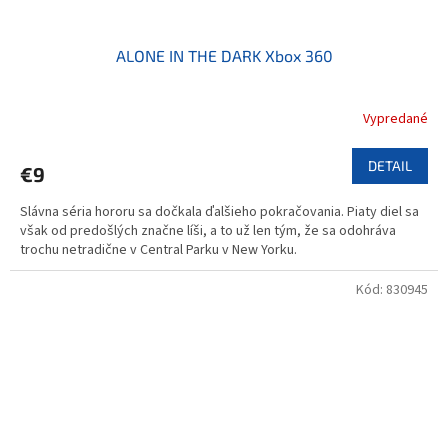
ALONE IN THE DARK Xbox 360
Vypredané
DETAIL
€9
Slávna séria hororu sa dočkala ďalšieho pokračovania. Piaty diel sa
však od predošlých značne líši, a to už len tým, že sa odohráva
trochu netradične v Central Parku v New Yorku.
Kód:
830945