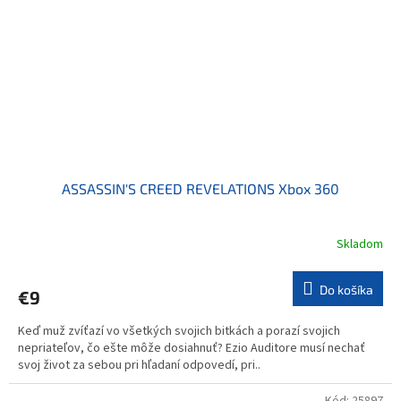
ASSASSIN'S CREED REVELATIONS Xbox 360
Skladom
Do košíka
€9
Keď muž zvíťazí vo všetkých svojich bitkách a porazí svojich
nepriateľov, čo ešte môže dosiahnuť? Ezio Auditore musí nechať
svoj život za sebou pri hľadaní odpovedí, pri..
Kód:
25897