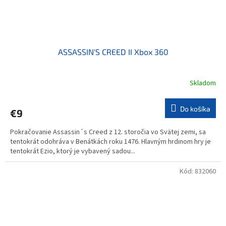
ASSASSIN'S CREED II Xbox 360
Skladom
Do košíka
€9
Pokračovanie Assassin´s Creed z 12. storočia vo Svätej zemi, sa
tentokrát odohráva v Benátkách roku 1476. Hlavným hrdinom hry je
tentokrát Ezio, ktorý je vybavený sadou...
Kód:
832060