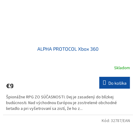
ALPHA PROTOCOL Xbox 360
Skladom
Do košíka
€9
Špionážne RPG ZO SÚČASNOSTI. Dej je zasadený do blízkej
budúcnosti. Nad východnou Európou je zostrelené obchodné
lietadlo a pri vyšetrovaní sa zistí, že ho z...
Kód:
32787/EAN