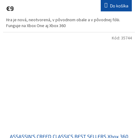
Do košíka
€9
Hra je nová, neotvorená, v pôvodnom obale a v pôvodnej fólii.
Funguje na Xbox One aj Xbox 360
Kód:
35744
ASSASSIN'S CREED CLASSICS BEST SELLERS Xbox 360