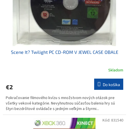
o
o
d
v
u
k
t
o
v
Scene It? Twilight PC CD-ROM V JEWEL CASE OBALE
Skladom
Do košíka
€2
Pokračovanie filmového kvízu s množstvom nových otázok pre
všetky vekové kategórie. Nevyhnutnou súčasťou balenia hry sú
štyri bezdrôtové ovládače s jedným veľkým a štyrmi...
Kód:
831540