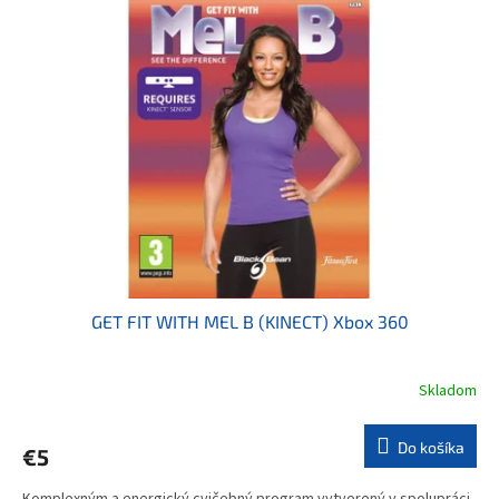
GET FIT WITH MEL B (KINECT) Xbox 360
Skladom
Do košíka
€5
Komplexným a energický cvičebný program vytvorený v spolupráci