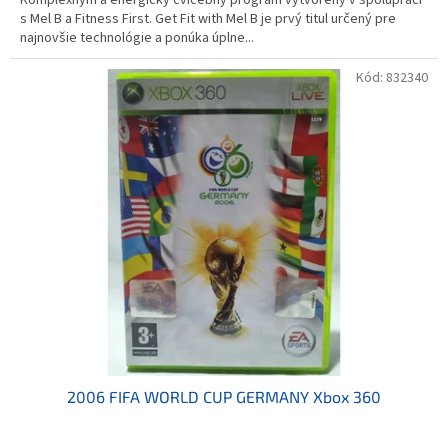
s Mel B a Fitness First. Get Fit with Mel B je prvý titul určený pre
najnovšie technológie a ponúka úplne...
Kód:
832340
2006 FIFA WORLD CUP GERMANY Xbox 360