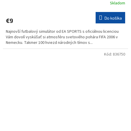
Skladom
Do košíka
€9
Najnovší futbalový simulátor od EA SPORTS s oficiálnou licenciou
Vám dovolí vyskúšať si atmosféru svetového pohára FIFA 2006 v
Nemecku. Takmer 100 hviezd národných tímov s...
Kód:
836750