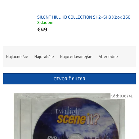
SILENT HILL HD COLLECTION SH2+SH3 Xbox 360
Skladom
€49
R
a
Najlacnejšie
Najdrahšie
Najpredávanejšie
Abecedne
d
e
n
OTVORIŤ FILTER
i
e
V
Kód:
836741
p
ý
r
p
o
i
d
s
u
p
k
r
t