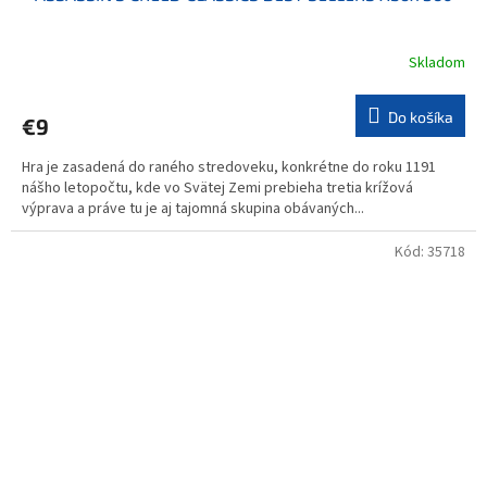
Skladom
Do košíka
€9
Hra je zasadená do raného stredoveku, konkrétne do roku 1191
nášho letopočtu, kde vo Svätej Zemi prebieha tretia krížová
výprava a práve tu je aj tajomná skupina obávaných...
Kód:
35718