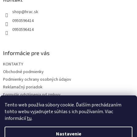
p
t
r
shop
@
hrac.sk
i
v
e
k
0950596414
y
0950596414
v
ý
p
i
Informácie pre vás
s
u
KONTAKTY
Obchodné podmienky
Podmienky ochrany osobných údajov
Reklamačný poriadok
Formulár odstúpenia od zmluvy
Reklamačný formulár
Tento web používa súbory cookie. Ďalším prechádzaním
tohto webu vyjadrujete súhlas s ich používaním. Viac
informácií
tu
.
Vytvoril Shoptet
Nastavenie