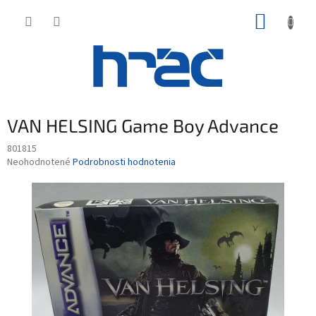
Prejsť
NÁKUP
na
obsah
KOŠÍK
VAN HELSING Game Boy Advance
801815
Priemerné
Neohodnotené
Podrobnosti hodnotenia
hodnotenie
produktu
je
0,0
z
5
hviezdičiek.