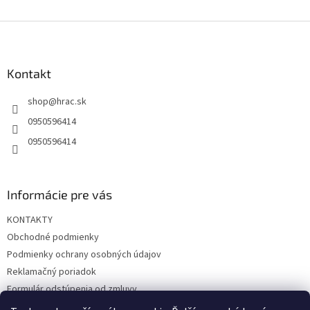
Z
á
p
ä
Kontakt
t
shop
@
hrac.sk
i
e
0950596414
0950596414
Informácie pre vás
KONTAKTY
Obchodné podmienky
Podmienky ochrany osobných údajov
Reklamačný poriadok
Formulár odstúpenia od zmluvy
Reklamačný formulár