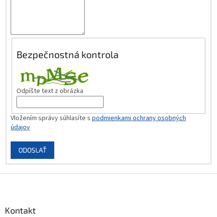
Bezpečnostná kontrola
Odpíšte text z obrázka
Vložením správy súhlasíte s
podmienkami ochrany osobných
údajov
ODOSLAŤ
Z
á
p
ä
Kontakt