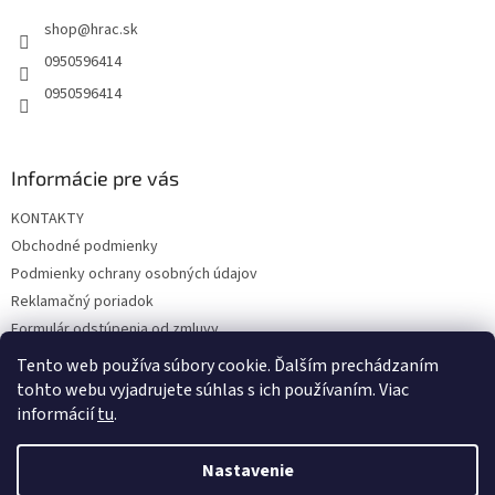
t
shop
@
hrac.sk
i
e
0950596414
0950596414
Informácie pre vás
KONTAKTY
Obchodné podmienky
Podmienky ochrany osobných údajov
Reklamačný poriadok
Formulár odstúpenia od zmluvy
Reklamačný formulár
Tento web používa súbory cookie. Ďalším prechádzaním
tohto webu vyjadrujete súhlas s ich používaním. Viac
informácií
tu
.
Vytvoril Shoptet
Nastavenie