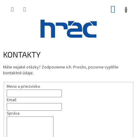
Prejsť
NÁKUP
na
obsah
KOŠÍK
KONTAKTY
Máte nejaké otázky? Zodpovieme ich. Prosím, pozorne vyplňte
kontaktné údaje.
Meno a priezvisko
Email
Správa