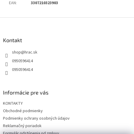
EAN
:
3307210323903
Z
á
p
ä
Kontakt
t
shop
@
hrac.sk
i
e
0950596414
0950596414
Informácie pre vás
KONTAKTY
Obchodné podmienky
Podmienky ochrany osobných údajov
Reklamačný poriadok
Formulár odstúpenia od zmluvy