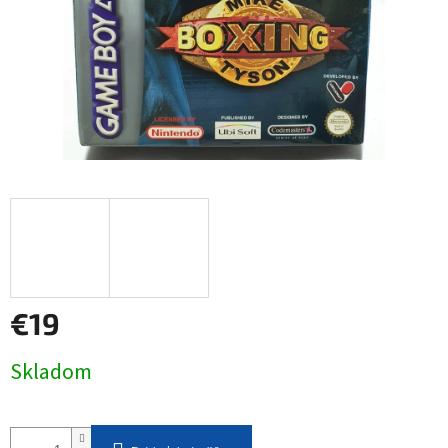
€19
Jednotková
Skladom
cena: