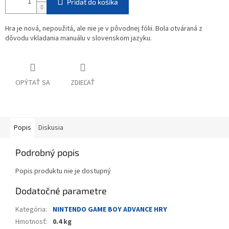
Pridať do košíka
Hra je nová, nepoužitá, ale nie je v pôvodnej fólii. Bola otváraná z
dôvodu vkladania manuálu v slovenskom jazyku.
OPÝTAŤ SA
ZDIEĽAŤ
Popis
Diskusia
Podrobný popis
Popis produktu nie je dostupný
Dodatočné parametre
Kategória
:
NINTENDO GAME BOY ADVANCE HRY
Hmotnosť
:
0.4 kg