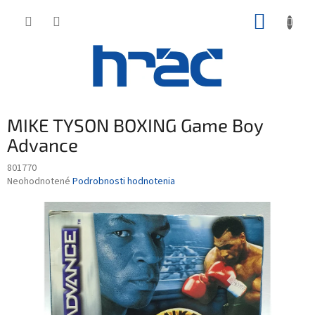
Prejsť
NÁKUP
na
obsah
KOŠÍK
MIKE TYSON BOXING Game Boy
Advance
801770
Priemerné
Neohodnotené
Podrobnosti hodnotenia
hodnotenie
produktu
je
0,0
z
5
hviezdičiek.