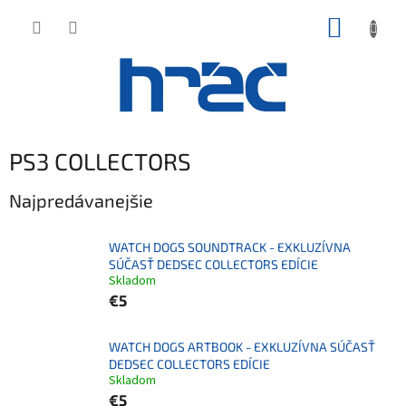
Prejsť
NÁKUP
na
obsah
KOŠÍK
PS3 COLLECTORS
Najpredávanejšie
WATCH DOGS SOUNDTRACK - EXKLUZÍVNA
SÚČASŤ DEDSEC COLLECTORS EDÍCIE
Skladom
€5
WATCH DOGS ARTBOOK - EXKLUZÍVNA SÚČASŤ
DEDSEC COLLECTORS EDÍCIE
Skladom
€5