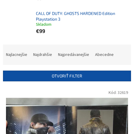
CALL OF DUTY: GHOSTS HARDENED Edition
Playstation 3
Skladom
€99
R
a
Najlacnejšie
Najdrahšie
Najpredávanejšie
Abecedne
d
e
n
OTVORIŤ FILTER
i
e
V
Kód:
32619
p
ý
r
p
o
i
d
s
u
p
k
r
t