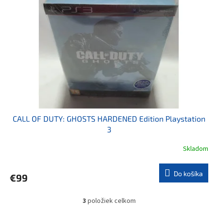
CALL OF DUTY: GHOSTS HARDENED Edition Playstation
3
Skladom
Do košíka
€99
3
položiek celkom
O
v