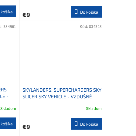
 košíka
Do košíka
€9
d:
834961
Kód:
834823
ERS
SKYLANDERS: SUPERCHARGERS SKY
LE -
SLICER SKY VEHICLE - VZDUŠNÉ
VOZIDLO
Skladom
Skladom
 košíka
Do košíka
€9