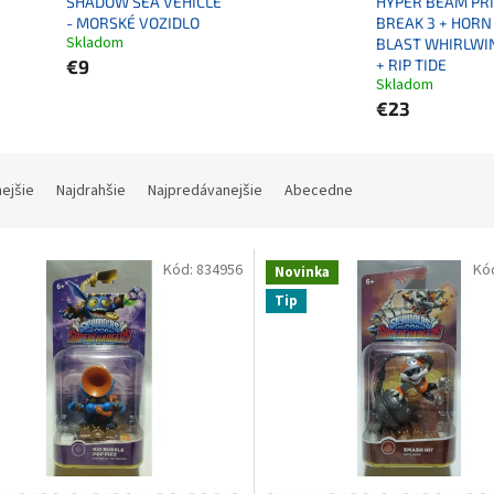
SHADOW SEA VEHICLE
HYPER BEAM PR
- MORSKÉ VOZIDLO
BREAK 3 + HORN
Skladom
BLAST WHIRLWI
€9
+ RIP TIDE
Skladom
€23
nejšie
Najdrahšie
Najpredávanejšie
Abecedne
Kód:
834956
Kó
Novinka
Tip