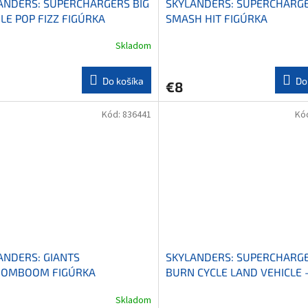
ANDERS: SUPERCHARGERS BIG
SKYLANDERS: SUPERCHARG
LE POP FIZZ FIGÚRKA
SMASH HIT FIGÚRKA
Skladom
Do košíka
Do
€8
Kód:
836441
Kó
ANDERS: GIANTS
SKYLANDERS: SUPERCHARG
OMBOOM FIGÚRKA
BURN CYCLE LAND VEHICLE 
POZEMNÉ VOZIDLO
Skladom