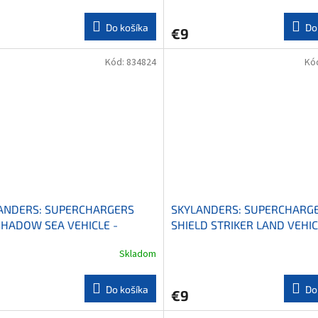
Do košíka
Do
€9
Kód:
834824
Kó
ANDERS: SUPERCHARGERS
SKYLANDERS: SUPERCHARG
SHADOW SEA VEHICLE -
SHIELD STRIKER LAND VEHIC
KÉ VOZIDLO
POZEMNÉ VOZIDLO
Skladom
Do košíka
Do
€9