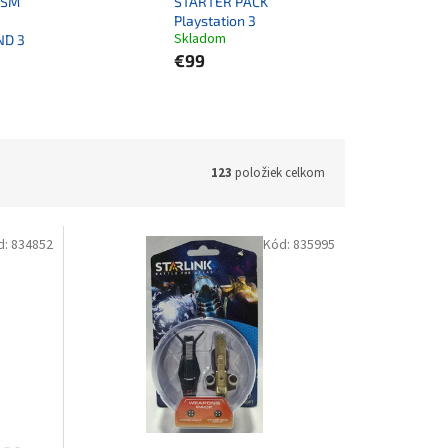
ISM
STARTER PACK
Playstation 3
Skladom
ND 3
€99
123
položiek celkom
d:
834852
Kód:
835995