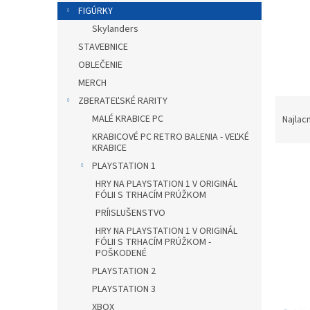
FIGÚRKY
Skylanders
STAVEBNICE
OBLEČENIE
MERCH
ZBERATEĽSKÉ RARITY
R
a
MALÉ KRABICE PC
Najlac
d
KRABICOVÉ PC RETRO BALENIA - VEĽKÉ
e
KRABICE
V
n
PLAYSTATION 1
ý
i
HRY NA PLAYSTATION 1 V ORIGINÁL
p
e
FÓLII S TRHACÍM PRÚŽKOM
i
p
PRÍISLUŠENSTVO
s
r
HRY NA PLAYSTATION 1 V ORIGINÁL
p
o
FÓLII S TRHACÍM PRÚŽKOM -
POŠKODENÉ
r
d
o
u
PLAYSTATION 2
d
k
PLAYSTATION 3
u
t
XBOX