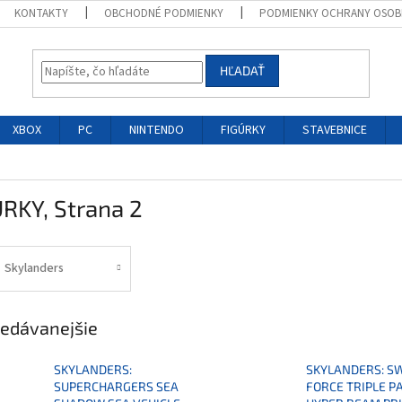
KONTAKTY
OBCHODNÉ PODMIENKY
PODMIENKY OCHRANY OSOB
HĽADAŤ
XBOX
PC
NINTENDO
FIGÚRKY
STAVEBNICE
ÚRKY
, Strana 2
Skylanders
edávanejšie
SKYLANDERS:
SKYLANDERS: S
SUPERCHARGERS SEA
FORCE TRIPLE P