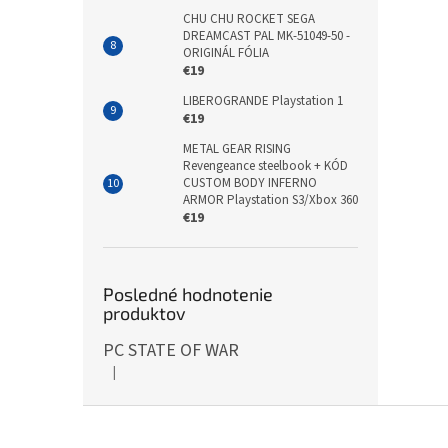
CHU CHU ROCKET SEGA
DREAMCAST PAL MK-51049-50 -
ORIGINÁL FÓLIA
€19
LIBEROGRANDE Playstation 1
€19
METAL GEAR RISING
Revengeance steelbook + KÓD
CUSTOM BODY INFERNO
ARMOR Playstation S3/Xbox 360
€19
Posledné hodnotenie
produktov
PC STATE OF WAR
|
Hodnotenie produktu je 5 z 5 hviezdičiek.
Z
á