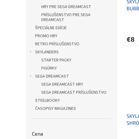
SKYL
k
o
HRY PRE SEGA DREAMCAST
BUBB
t
v
PRÍSLUŠENSTVO PRE SEGA
o
DREAMCAST
v
ŠPECIÁLNE EDÍCIE
PROMO HRY
€8
RETRO PRÍSLUŠENSTVO
SKYLANDERS
STARTER PACKY
FIGÚRKY
SEGA DREAMCAST
SEGA DREAMCAST HRY
SEGA DREAMCAST PRÍSLUŠENSTVO
STEELBOOKY
ČASOPISY MAGAZINES
SKYL
SHRO
Cena