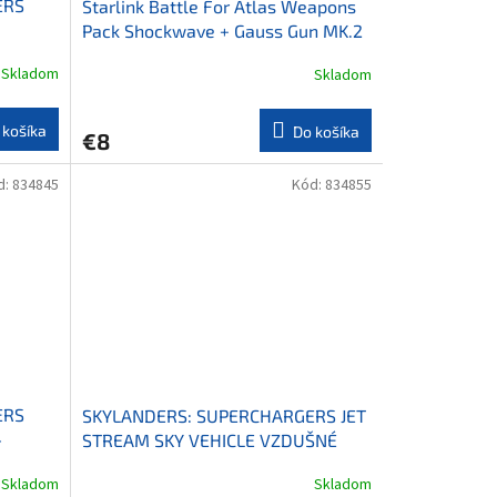
ERS
Starlink Battle For Atlas Weapons
Pack Shockwave + Gauss Gun MK.2
Playstation 4 / Xbox One
Skladom
Skladom
 košíka
Do košíka
€8
d:
834845
Kód:
834855
ERS
SKYLANDERS: SUPERCHARGERS JET
-
STREAM SKY VEHICLE VZDUŠNÉ
VOZIDLO
Skladom
Skladom