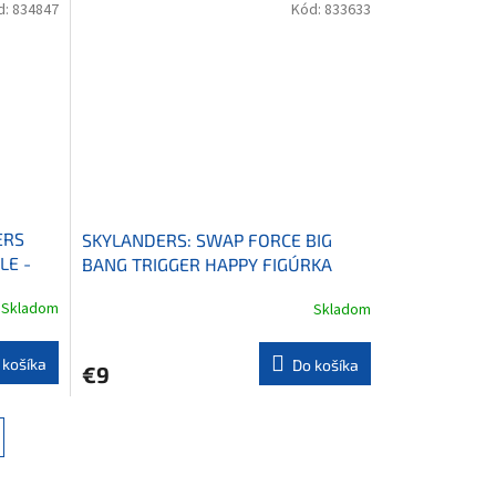
d:
834847
Kód:
833633
ERS
SKYLANDERS: SWAP FORCE BIG
LE -
BANG TRIGGER HAPPY FIGÚRKA
série 3
Skladom
Skladom
 košíka
Do košíka
€9