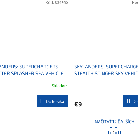
Kód:
834960
Kó
ANDERS: SUPERCHARGERS
SKYLANDERS: SUPERCHARG
TTER SPLASHER SEA VEHICLE -
STEALTH STINGER SKY VEHIC
KÉ VOZIDLO
VZDUŠNÉ VOZIDLO
Skladom
Do košíka
Do
€9
NAČÍTAŤ 12 ĎALŠÍCH
S
1
2
11
O
t