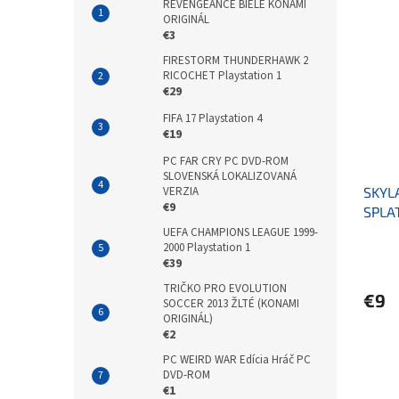
REVENGEANCE BIELE KONAMI
ORIGINÁL
€3
FIRESTORM THUNDERHAWK 2
RICOCHET Playstation 1
€29
FIFA 17 Playstation 4
€19
PC FAR CRY PC DVD-ROM
SLOVENSKÁ LOKALIZOVANÁ
VERZIA
SKYL
€9
SPLA
MORS
UEFA CHAMPIONS LEAGUE 1999-
2000 Playstation 1
€39
TRIČKO PRO EVOLUTION
€9
SOCCER 2013 ŽLTÉ (KONAMI
ORIGINÁL)
€2
PC WEIRD WAR Edícia Hráč PC
DVD-ROM
€1