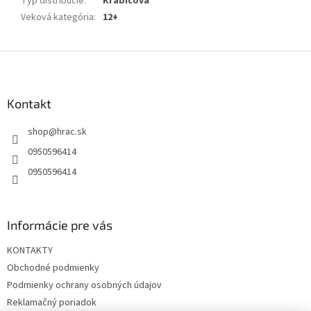
Typ distribúcie
:
Krabicová
Veková kategória
:
12+
Z
á
p
ä
Kontakt
t
shop
@
hrac.sk
i
e
0950596414
0950596414
Informácie pre vás
KONTAKTY
Obchodné podmienky
Podmienky ochrany osobných údajov
Reklamačný poriadok