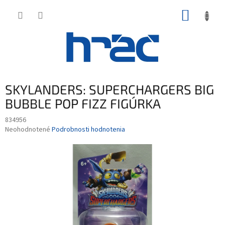
Prejsť
NÁKUP
na
obsah
KOŠÍK
SKYLANDERS: SUPERCHARGERS BIG
BUBBLE POP FIZZ FIGÚRKA
834956
Priemerné
Neohodnotené
Podrobnosti hodnotenia
hodnotenie
produktu
je
0,0
z
5
hviezdičiek.