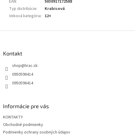
EAN
:
5030917172588
Typ distribúcie
:
Krabicová
Veková kategória
:
12+
Z
á
p
ä
Kontakt
t
shop
@
hrac.sk
i
e
0950596414
0950596414
Informácie pre vás
KONTAKTY
Obchodné podmienky
Podmienky ochrany osobných údajov