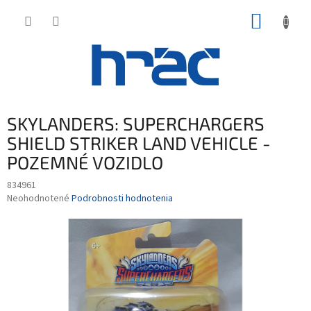
Prejsť
NÁKUP
na
obsah
KOŠÍK
SKYLANDERS: SUPERCHARGERS
SHIELD STRIKER LAND VEHICLE -
POZEMNÉ VOZIDLO
834961
Priemerné
Neohodnotené
Podrobnosti hodnotenia
hodnotenie
produktu
je
0,0
z
5
hviezdičiek.