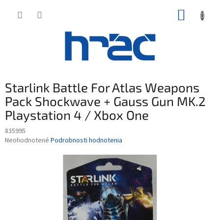
Prejsť
NÁKUP
na
obsah
KOŠÍK
Starlink Battle For Atlas Weapons
Pack Shockwave + Gauss Gun MK.2
Playstation 4 / Xbox One
835995
Priemerné
Neohodnotené
Podrobnosti hodnotenia
hodnotenie
produktu
je
0,0
z
5
hviezdičiek.