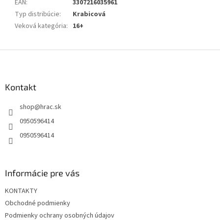
EAN
:
3307216035961
Typ distribúcie
:
Krabicová
Veková kategória
:
16+
Z
á
p
ä
Kontakt
t
shop
@
hrac.sk
i
e
0950596414
0950596414
Informácie pre vás
KONTAKTY
Obchodné podmienky
Podmienky ochrany osobných údajov