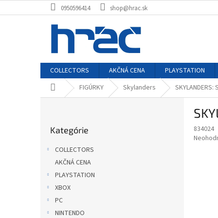
Prejsť
0950596414
shop@hrac.sk
na
obsah
COLLECTORS
AKČNÁ CENA
PLAYSTATION
Domov
FIGÚRKY
Skylanders
SKYLANDERS: 
B
SKY
o
Preskočiť
č
834024
Kategórie
kategórie
n
Priemer
Neohod
ý
hodnote
COLLECTORS
p
produkt
AKČNÁ CENA
je
a
0,0
PLAYSTATION
n
z
e
XBOX
5
l
PC
hviezdič
NINTENDO