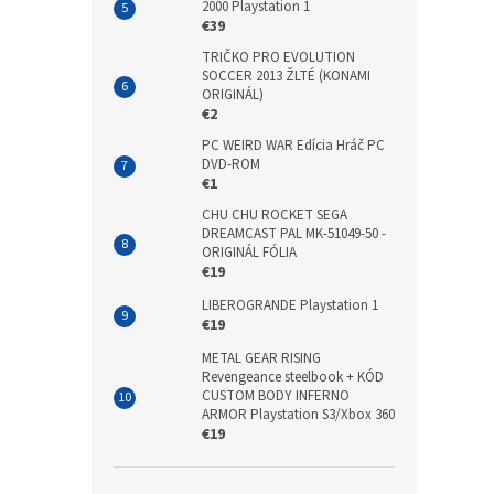
2000 Playstation 1
€39
TRIČKO PRO EVOLUTION
SOCCER 2013 ŽLTÉ (KONAMI
ORIGINÁL)
€2
PC WEIRD WAR Edícia Hráč PC
DVD-ROM
€1
CHU CHU ROCKET SEGA
DREAMCAST PAL MK-51049-50 -
ORIGINÁL FÓLIA
€19
LIBEROGRANDE Playstation 1
€19
METAL GEAR RISING
Revengeance steelbook + KÓD
CUSTOM BODY INFERNO
ARMOR Playstation S3/Xbox 360
€19