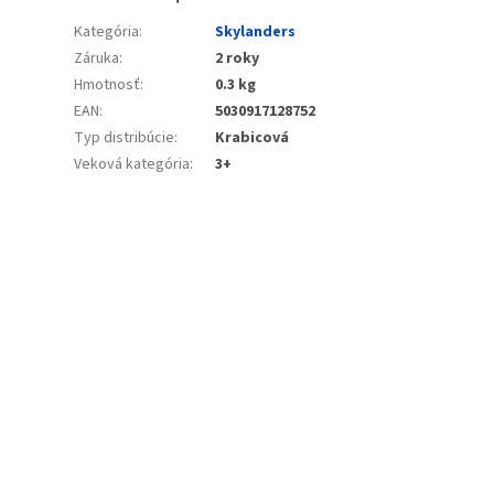
Kategória
:
Skylanders
Záruka
:
2 roky
Hmotnosť
:
0.3 kg
EAN
:
5030917128752
Typ distribúcie
:
Krabicová
Veková kategória
:
3+