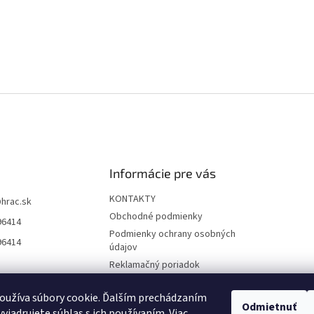
Informácie pre vás
KONTAKTY
@
hrac.sk
Obchodné podmienky
96414
Podmienky ochrany osobných
96414
údajov
Reklamačný poriadok
Formulár odstúpenia od
zmluvy
oužíva súbory cookie. Ďalším prechádzaním
Odmietnuť
yjadrujete súhlas s ich používaním. Viac
Reklamačný formulár