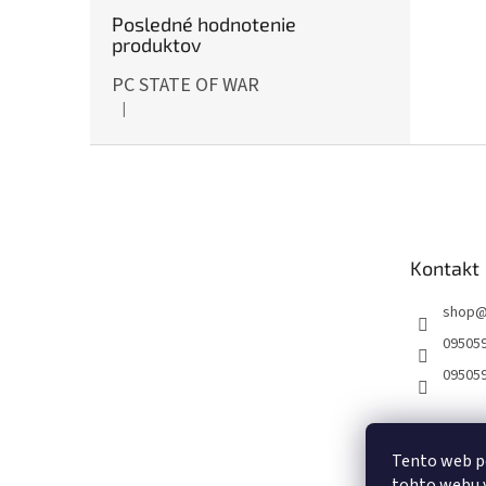
Posledné hodnotenie
produktov
PC STATE OF WAR
|
Hodnotenie produktu je 5 z 5 hviezdičiek.
Z
á
p
ä
t
Kontakt
i
e
shop
09505
09505
Tento web p
tohto webu v