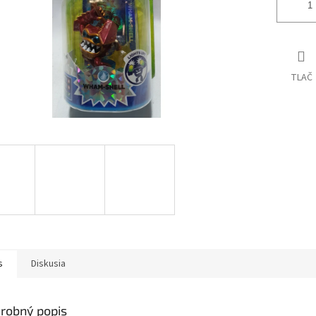
TLAČ
s
Diskusia
robný popis