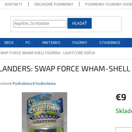
KONTAKTY
OBCHODNÉ PODMIENKY
PODMIENKY OCHRANY OSOB
HĽADAŤ
XBOX
PC
NINTENDO
FIGÚRKY
STAVEBNICE
SWAP FORCE WHAM-SHELL FIGÚRKA - LIGHTCORE EDÍCIA
LANDERS: SWAP FORCE WHAM-SHELL F
né
notené
Podrobnosti hodnotenia
nie
€9
u
Jednotk
Skla
cena:
iek.