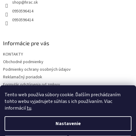
shop
@
hrac.sk
i
e
0950596414
0950596414
Informácie pre vás
KONTAKTY
Obchodné podmienky
Podmienky ochrany osobných údajov
Reklamačný poriadok
Formulár odstúpenia od zmluvy
Reklamačný formulár
Tento web používa súbory cookie. Ďalším prechádzaním
tohto webu vyjadrujete súhlas s ich používaním. Viac
informácií
tu
.
Vytvoril Shoptet
Nastavenie