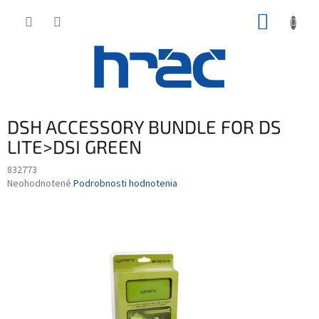
Prejsť
NÁKUP
na
obsah
KOŠÍK
DSH ACCESSORY BUNDLE FOR DS
LITE>DSI GREEN
832773
Priemerné
Neohodnotené
Podrobnosti hodnotenia
hodnotenie
produktu
je
0,0
z
5
hviezdičiek.