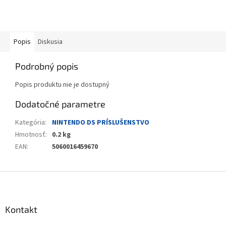
Popis
Diskusia
Podrobný popis
Popis produktu nie je dostupný
Dodatočné parametre
Kategória
:
NINTENDO DS PRÍSLUŠENSTVO
Hmotnosť
:
0.2 kg
EAN
:
5060016459670
Z
á
p
ä
Kontakt
t