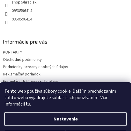
shop
@
hrac.sk
i
e
0950596414
0950596414
Informácie pre vás
KONTAKTY
Obchodné podmienky
Podmienky ochrany osobných údajov
Reklamačný poriadok
Formulár odstúpenia od zmluvy
Reklamačný formulár
Tento web používa súbory cookie. Ďalším prechádzaním
tohto webu vyjadrujete súhlas s ich používaním. Viac
informácií
tu
.
Vytvoril Shoptet
Nastavenie