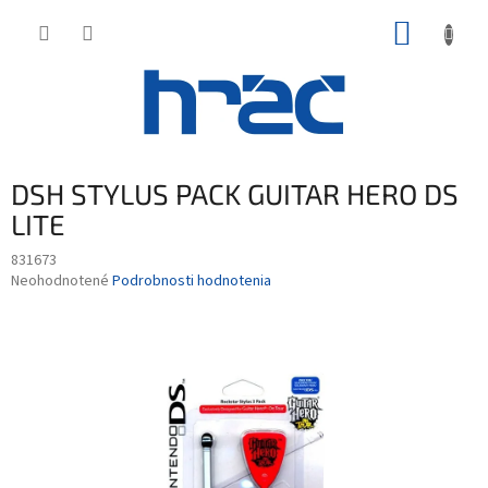
Prejsť
NÁKUP
na
obsah
KOŠÍK
DSH STYLUS PACK GUITAR HERO DS
LITE
831673
Priemerné
Neohodnotené
Podrobnosti hodnotenia
hodnotenie
produktu
je
0,0
z
5
hviezdičiek.