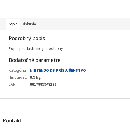
Popis
Diskusia
Podrobný popis
Popis produktu nie je dostupný
Dodatočné parametre
Kategória
:
NINTENDO DS PRÍSLUŠENSTVO
Hmotnosť
:
0.5 kg
EAN
:
0617885947278
Z
á
p
ä
Kontakt
t