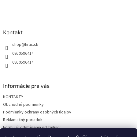
Z
á
p
ä
Kontakt
t
shop
@
hrac.sk
i
e
0950596414
0950596414
Informácie pre vás
KONTAKTY
Obchodné podmienky
Podmienky ochrany osobných údajov
Reklamačný poriadok
Formulár odstúpenia od zmluvy
Reklamačný formulár