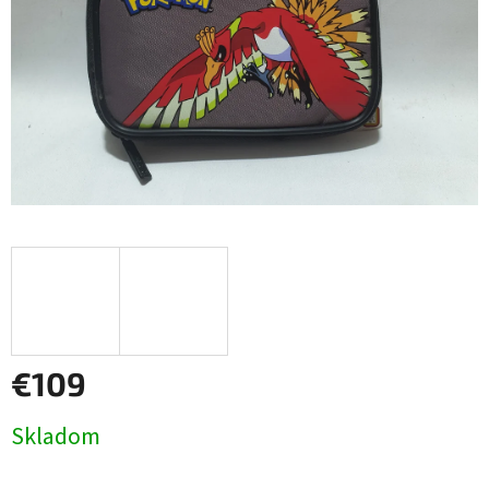
€109
Jednotková
Skladom
cena: