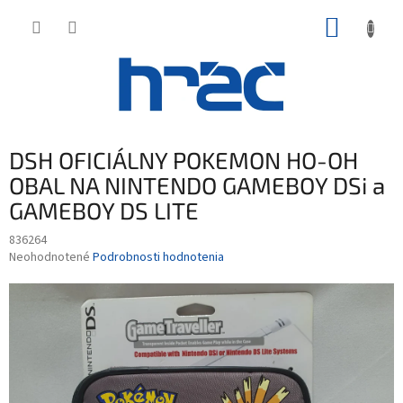
Prejsť
NÁKUP
na
obsah
KOŠÍK
DSH OFICIÁLNY POKEMON HO-OH
OBAL NA NINTENDO GAMEBOY DSi a
GAMEBOY DS LITE
836264
Priemerné
Neohodnotené
Podrobnosti hodnotenia
hodnotenie
produktu
je
0,0
z
5
hviezdičiek.