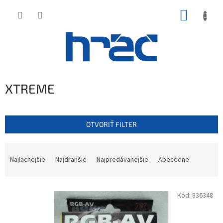
Prejsť
NÁKUP
na
obsah
KOŠÍK
XTREME
OTVORIŤ FILTER
R
a
Najlacnejšie
Najdrahšie
Najpredávanejšie
Abecedne
d
e
V
n
Kód:
836348
ý
i
p
e