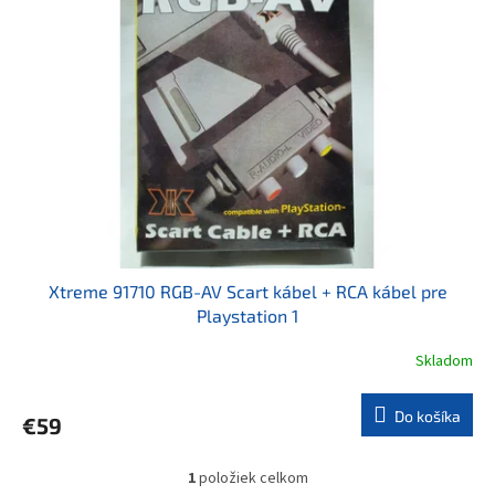
i
p
s
r
p
o
r
d
o
u
d
k
u
t
k
o
t
v
o
v
Xtreme 91710 RGB-AV Scart kábel + RCA kábel pre
Playstation 1
Skladom
Do košíka
€59
1
položiek celkom
O