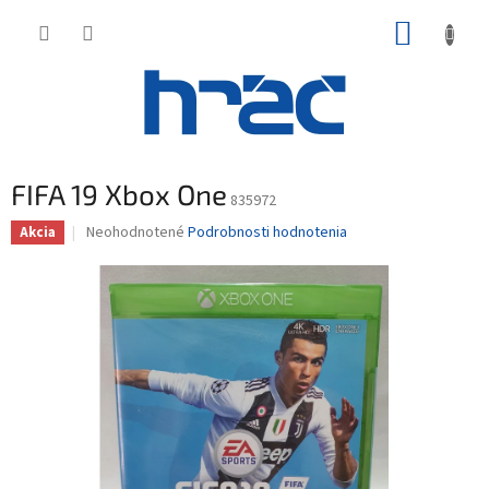
Prejsť
NÁKUP
na
obsah
KOŠÍK
FIFA 19 Xbox One
835972
Priemerné
Neohodnotené
Podrobnosti hodnotenia
Akcia
hodnotenie
produktu
je
0,0
z
5
hviezdičiek.