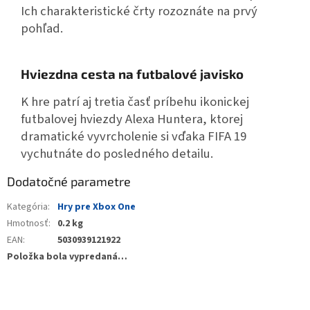
Ich charakteristické črty rozoznáte na prvý
pohľad.
Hviezdna cesta na futbalové javisko
K hre patrí aj tretia časť príbehu ikonickej
futbalovej hviezdy Alexa Huntera, ktorej
dramatické vyvrcholenie si vďaka FIFA 19
vychutnáte do posledného detailu.
Dodatočné parametre
Kategória
:
Hry pre Xbox One
Hmotnosť
:
0.2 kg
EAN
:
5030939121922
Položka bola vypredaná…
Buďte prvý, kto napíše príspevok k tejto položke.