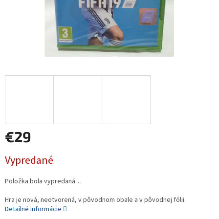
€29
Jednotková
Vypredané
cena:
Položka bola vypredaná…
Hra je nová, neotvorená, v pôvodnom obale a v pôvodnej fólii.
Detailné informácie