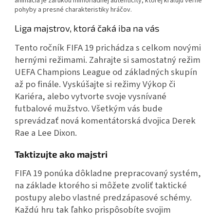
animácia je zárukou mimoriadnej autenticity, ktorej kraľujú verné
pohyby a presné charakteristiky hráčov.
Liga majstrov, ktorá čaká iba na vás
Tento ročník FIFA 19 prichádza s celkom novými
hernými režimami. Zahrajte si samostatný režim
UEFA Champions League od základných skupín
až po finále. Vyskúšajte si režimy Výkop či
Kariéra, alebo vytvorte svoje vysnívané
futbalové mužstvo. Všetkým vás bude
sprevádzať nová komentátorská dvojica Derek
Rae a Lee Dixon.
Taktizujte ako majstri
FIFA 19 ponúka dôkladne prepracovaný systém,
na základe ktorého si môžete zvoliť taktické
postupy alebo vlastné predzápasové schémy.
Každú hru tak ľahko prispôsobíte svojim