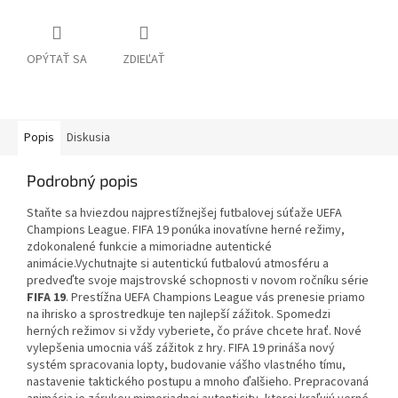
OPÝTAŤ SA
ZDIEĽAŤ
Popis
Diskusia
Podrobný popis
Staňte sa hviezdou najprestížnejšej futbalovej súťaže UEFA
Champions League. FIFA 19 ponúka inovatívne herné režimy,
zdokonalené funkcie a mimoriadne autentické
animácie.Vychutnajte si autentickú futbalovú atmosféru a
predveďte svoje majstrovské schopnosti v novom ročníku série
FIFA 19
. Prestížna UEFA Champions League vás prenesie priamo
na ihrisko a sprostredkuje ten najlepší zážitok. Spomedzi
herných režimov si vždy vyberiete, čo práve chcete hrať. Nové
vylepšenia umocnia váš zážitok z hry. FIFA 19 prináša nový
systém spracovania lopty, budovanie vášho vlastného tímu,
nastavenie taktického postupu a mnoho ďalšieho. Prepracovaná