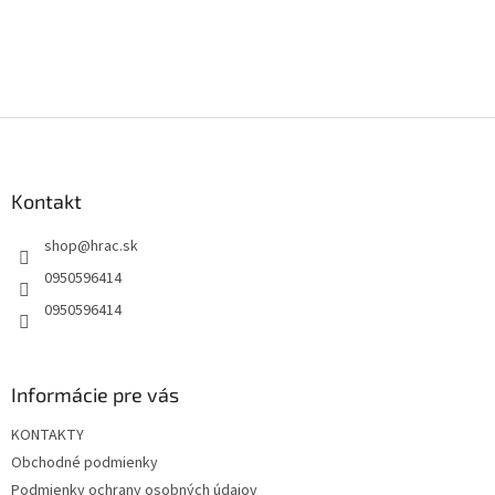
PRIDAŤ KOMENTÁR
Z
á
p
ä
Kontakt
t
shop
@
hrac.sk
i
e
0950596414
0950596414
Informácie pre vás
KONTAKTY
Obchodné podmienky
Podmienky ochrany osobných údajov