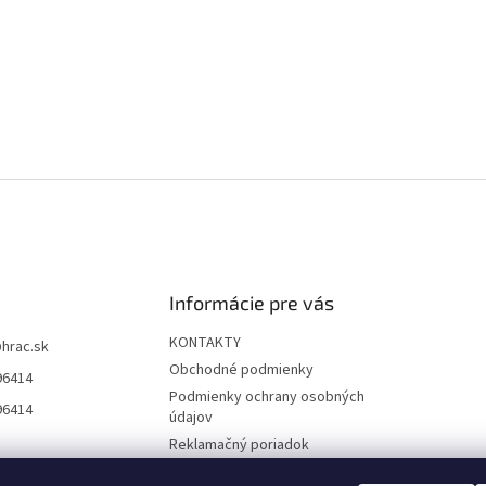
Informácie pre vás
KONTAKTY
@
hrac.sk
Obchodné podmienky
96414
Podmienky ochrany osobných
96414
údajov
Reklamačný poriadok
Formulár odstúpenia od