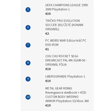
UEFA CHAMPIONS LEAGUE 1999-
2000 Playstation 1
€39
TRIČKO PRO EVOLUTION
SOCCER 2013 ŽLTÉ (KONAMI
ORIGINÁL)
€2
PC WEIRD WAR Edícia Hráč PC
DVD-ROM
€1
CHU CHU ROCKET SEGA
DREAMCAST PAL MK-51049-50 -
ORIGINÁL FÓLIA
€19
LIBEROGRANDE Playstation 1
€19
METAL GEAR RISING
Revengeance steelbook + KÓD
CUSTOM BODY INFERNO
ARMOR Playstation S3/Xbox 360
€19