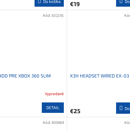
Do košíka
Do
€19
Kód:
832191
Kó
HDD PRE XBOX 360 SLIM
X3H HEADSET WIRED EX-03 
Vypredané
DETAIL
Do
€25
Kód:
803684
Kó