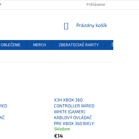
NÝCH ÚDAJOV
REKLAMAČNÝ PORIADOK
Prihlásenie
FORMULÁR ODSTÚPENIA O
NÁKUPNÝ
Prázdny košík
KOŠÍK
OBLEČENIE
MERCH
ZBERATEĽSKÉ RARITY
ŠPECIÁLNE EDÍ
X3H XBOX 360
RED
CONTROLLER WIRED
WHITE (GAMER)
AČ
KÁBLOVÝ OVLÁDAČ
PRE XBOX 360 BIELY
Skladom
€14