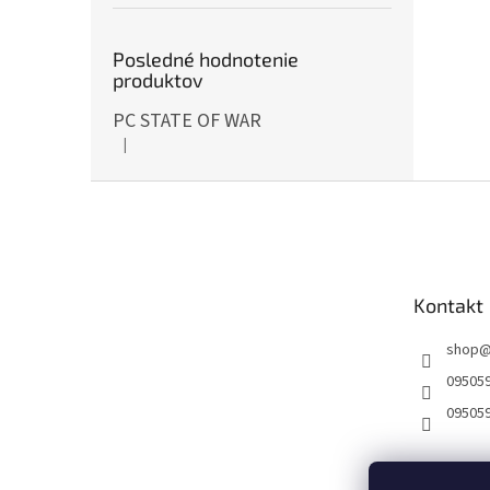
Posledné hodnotenie
produktov
PC STATE OF WAR
|
Hodnotenie produktu je 5 z 5 hviezdičiek.
Z
á
p
ä
t
Kontakt
i
e
shop
09505
09505