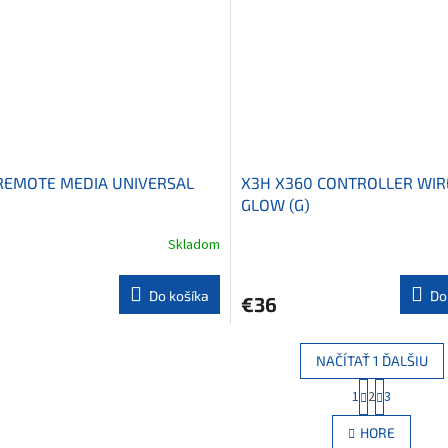
REMOTE MEDIA UNIVERSAL
X3H X360 CONTROLLER WIR
GLOW (G)
Skladom
Do košíka
Do
€36
NAČÍTAŤ 1 ĎALŠIU
S
1
2
3
O
t
r
v
HORE
á
l