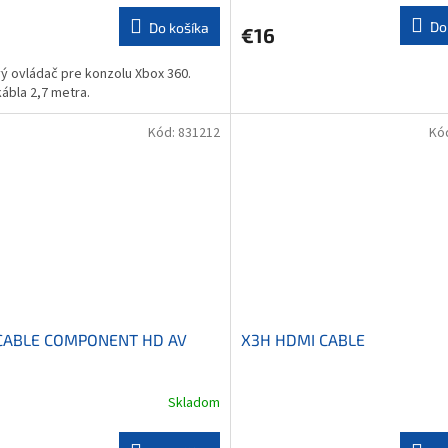
ktu
Do
Do košíka
€16
ý ovládač pre konzolu Xbox 360.
kábla 2,7 metra.
ičiek.
Kód:
831212
Kó
CABLE COMPONENT HD AV
X3H HDMI CABLE
Skladom