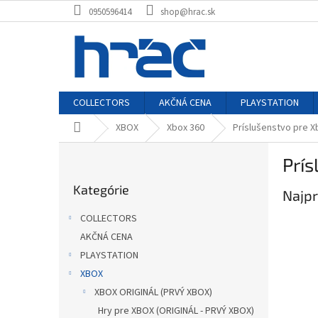
Prejsť
0950596414
shop@hrac.sk
na
obsah
COLLECTORS
AKČNÁ CENA
PLAYSTATION
Domov
XBOX
Xbox 360
Príslušenstvo pre X
B
Prís
o
Preskočiť
č
Kategórie
kategórie
Najpr
n
ý
COLLECTORS
p
AKČNÁ CENA
a
PLAYSTATION
n
e
XBOX
l
XBOX ORIGINÁL (PRVÝ XBOX)
Hry pre XBOX (ORIGINÁL - PRVÝ XBOX)