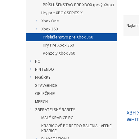
PRÍSLUŠENSTVO PRE XBOX (prvý Xbox)
Hry pre XBOX SERIES X
R
Xbox One
a
Najlac
Xbox 360
d
Príslušenstvo pre Xbox 360
e
V
n
Hry Pre Xbox 360
ý
i
Konzoly Xbox 360
p
e
PC
i
p
NINTENDO
s
r
FIGÚRKY
p
o
STAVEBNICE
r
d
o
u
OBLEČENIE
d
k
MERCH
u
t
ZBERATEĽSKÉ RARITY
X3H 
k
o
MALÉ KRABICE PC
WHIT
t
v
KRABICOVÉ PC RETRO BALENIA - VEĽKÉ
PRE 
o
KRABICE
Priem
v
hodno