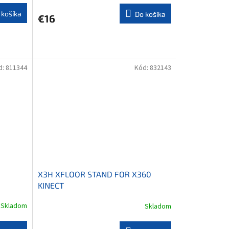
 košíka
Do košíka
€16
d:
811344
Kód:
832143
X3H XFLOOR STAND FOR X360
KINECT
Skladom
Skladom