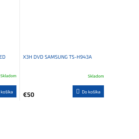
ED
X3H DVD SAMSUNG TS-H943A
Skladom
Skladom
 košíka
Do košíka
€50