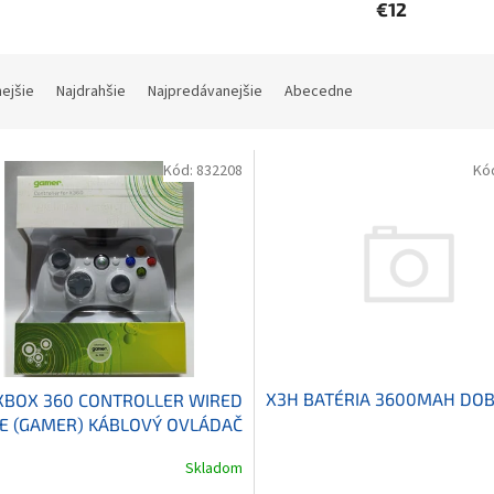
€12
nejšie
Najdrahšie
Najpredávanejšie
Abecedne
Kód:
832208
Kó
X3H BATÉRIA 3600MAH DOBÍ
XBOX 360 CONTROLLER WIRED
E (GAMER) KÁBLOVÝ OVLÁDAČ
XBOX 360 BIELY
Skladom
erné
tenie