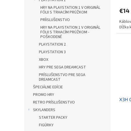
PLAYSTATION 1
produ
HRY NA PLAYSTATION 1 V ORIGINÁL
€14
je
FÓLII S TRHACÍM PRÚŽKOM
3,8
PRÍISLUŠENSTVO
Káblov
z
Dĺžka 
5
HRY NA PLAYSTATION 1 V ORIGINÁL
FÓLII S TRHACÍM PRÚŽKOM -
hviezd
POŠKODENÉ
PLAYSTATION 2
PLAYSTATION 3
XBOX
HRY PRE SEGA DREAMCAST
PRÍSLUŠENSTVO PRE SEGA
DREAMCAST
ŠPECIÁLNE EDÍCIE
PROMO HRY
X3H 
RETRO PRÍSLUŠENSTVO
SKYLANDERS
STARTER PACKY
FIGÚRKY