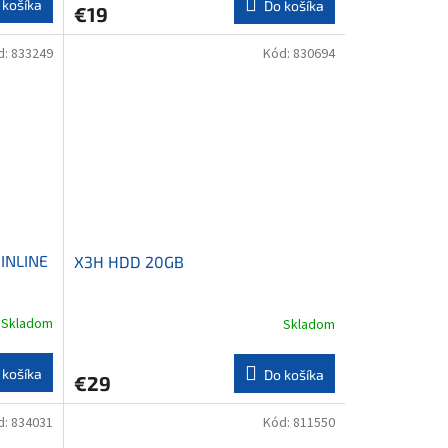
 košíka
Do košíka
€19
d:
833249
Kód:
830694
INLINE
X3H HDD 20GB
Skladom
Skladom
 košíka
Do košíka
€29
d:
834031
Kód:
811550