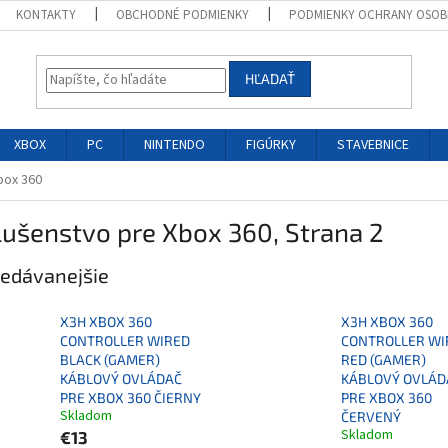
KONTAKTY
OBCHODNÉ PODMIENKY
PODMIENKY OCHRANY OSOB
HĽADAŤ
XBOX
PC
NINTENDO
FIGÚRKY
STAVEBNICE
box 360
lušenstvo pre Xbox 360
, Strana 2
edávanejšie
X3H XBOX 360
X3H XBOX 360
CONTROLLER WIRED
CONTROLLER WI
BLACK (GAMER)
RED (GAMER)
KÁBLOVÝ OVLÁDAČ
KÁBLOVÝ OVLÁD
PRE XBOX 360 ČIERNY
PRE XBOX 360
Skladom
ČERVENÝ
Skladom
€13