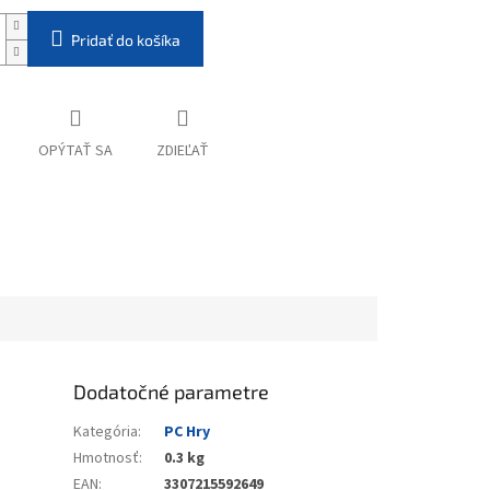
Pridať do košíka
OPÝTAŤ SA
ZDIEĽAŤ
Dodatočné parametre
Kategória
:
PC Hry
Hmotnosť
:
0.3 kg
EAN
:
3307215592649