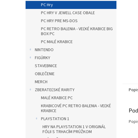
PC Hry
PC HRY V JEWELL CASE OBALE
PC HRY PRE MS-DOS
PC RETRO BALENIA - VEĽKÉ KRABICE BIG
BOX PC
PC MALÉ KRABICE
NINTENDO
FIGÚRKY
STAVEBNICE
OBLEČENIE
MERCH
Popi
ZBERATEĽSKÉ RARITY
MALÉ KRABICE PC
KRABICOVÉ PC RETRO BALENIA - VEĽKÉ
Pod
KRABICE
PLAYSTATION 1
Popi
HRY NA PLAYSTATION 1 V ORIGINÁL
FÓLII S TRHACÍM PRÚŽKOM