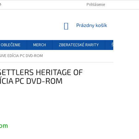
NÝCH ÚDAJOV
REKLAMAČNÝ PORIADOK
Prihlásenie
FORMULÁR ODSTÚPENIA O
NÁKUPNÝ
Prázdny košík
KOŠÍK
OBLEČENIE
MERCH
ZBERATEĽSKÉ RARITY
ŠPECIÁLNE EDÍ
IVE EDÍCIA PC DVD-ROM
SETTLERS HERITAGE OF
ÍCIA PC DVD-ROM
ová
dom