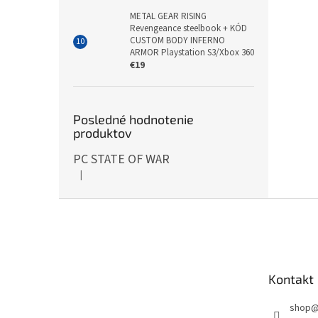
METAL GEAR RISING
Revengeance steelbook + KÓD
CUSTOM BODY INFERNO
ARMOR Playstation S3/Xbox 360
€19
Posledné hodnotenie
produktov
PC STATE OF WAR
|
Hodnotenie produktu je 5 z 5 hviezdičiek.
Z
á
p
ä
t
Kontakt
i
e
shop