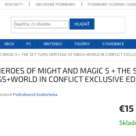
KONTAKTY
OBCHODNÉ PODMIENKY
PODMIENKY OCHRANY OSOB
HĽADAŤ
XBOX
PC
NINTENDO
FIGÚRKY
STAVEBNICE
 MAGIC 5 + THE SETTLERS HERITAGE OF KINGS+WORLD IN CONFLICT EXCLUS
HEROES OF MIGHT AND MAGIC 5 + THE 
GS+WORLD IN CONFLICT EXCLUSIVE ED
né
notené
Podrobnosti hodnotenia
nie
€15
u
Jednotk
Skla
cena:
iek.