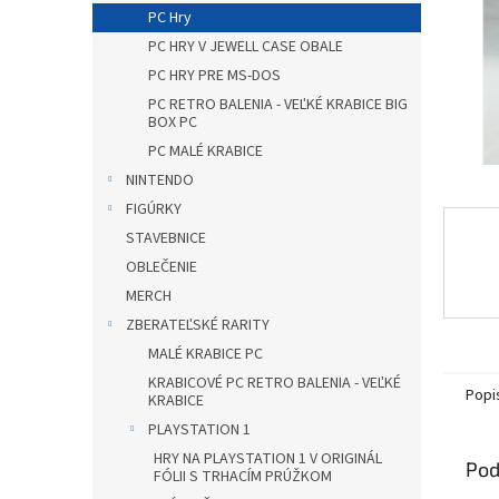
PC Hry
PC HRY V JEWELL CASE OBALE
PC HRY PRE MS-DOS
PC RETRO BALENIA - VEĽKÉ KRABICE BIG
BOX PC
PC MALÉ KRABICE
NINTENDO
FIGÚRKY
STAVEBNICE
OBLEČENIE
MERCH
ZBERATEĽSKÉ RARITY
MALÉ KRABICE PC
KRABICOVÉ PC RETRO BALENIA - VEĽKÉ
Popi
KRABICE
PLAYSTATION 1
HRY NA PLAYSTATION 1 V ORIGINÁL
Pod
FÓLII S TRHACÍM PRÚŽKOM