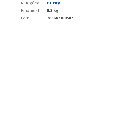
Kategória
:
PC Hry
Hmotnosť
:
0.3 kg
EAN
:
788687100502