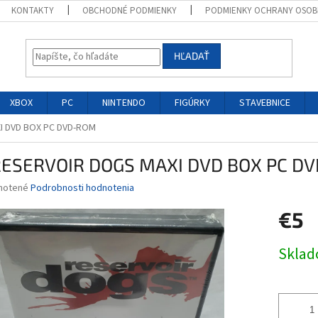
KONTAKTY
OBCHODNÉ PODMIENKY
PODMIENKY OCHRANY OSOB
HĽADAŤ
XBOX
PC
NINTENDO
FIGÚRKY
STAVEBNICE
I DVD BOX PC DVD-ROM
RESERVOIR DOGS MAXI DVD BOX PC D
né
notené
Podrobnosti hodnotenia
nie
€5
u
Jednotk
Skla
cena:
iek.