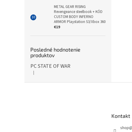
METAL GEAR RISING
Revengeance steelbook + KÓD
CUSTOM BODY INFERNO
ARMOR Playstation S3/Xbox 360
€19
Posledné hodnotenie
produktov
PC STATE OF WAR
|
Hodnotenie produktu je 5 z 5 hviezdičiek.
Z
á
p
ä
t
Kontakt
i
e
shop