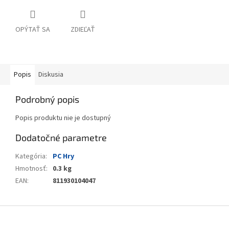
OPÝTAŤ SA
ZDIEĽAŤ
Popis
Diskusia
Podrobný popis
Popis produktu nie je dostupný
Dodatočné parametre
Kategória
:
PC Hry
Hmotnosť
:
0.3 kg
EAN
:
811930104047
Z
á