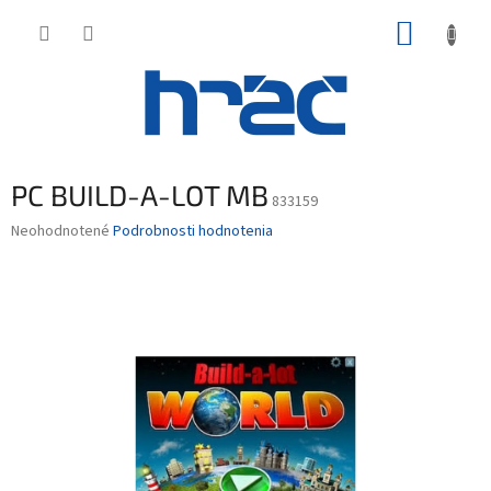
Prejsť
NÁKUP
na
obsah
KOŠÍK
PC BUILD-A-LOT MB
833159
Priemerné
Neohodnotené
Podrobnosti hodnotenia
hodnotenie
produktu
je
0,0
z
5
hviezdičiek.