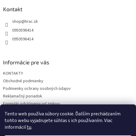
p
ä
Kontakt
t
shop
@
hrac.sk
i
e
0950596414
0950596414
Informácie pre vás
KONTAKTY
Obchodné podmienky
Podmienky ochrany osobných údajov
Reklamačný poriadok
Formulár odstúpenia od zmluvy
Reklamačný formulár
Tento web používa súbory cookie. Ďalším prechádzaním
tohto webu vyjadrujete súhlas s ich používaním. Viac
informácií
tu
.