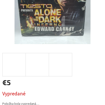
€5
Jednotková
Vypredané
cena:
Položka bola vypredaná…