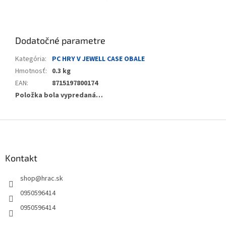
Dodatočné parametre
Kategória
:
PC HRY V JEWELL CASE OBALE
Hmotnosť
:
0.3 kg
EAN
:
8715197800174
Položka bola vypredaná…
Z
á
p
ä
Kontakt
t
shop
@
hrac.sk
i
e
0950596414
0950596414