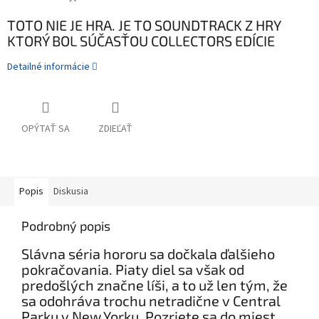
TOTO NIE JE HRA. JE TO SOUNDTRACK Z HRY
KTORÝ BOL SÚČASŤOU COLLECTORS EDÍCIE
Detailné informácie
OPÝTAŤ SA
ZDIEĽAŤ
Popis
Diskusia
Podrobný popis
Slávna séria hororu sa dočkala ďalšieho
pokračovania. Piaty diel sa však od
predošlých značne líši, a to už len tým, že
sa odohráva trochu netradične v Central
Parku v New Yorku. Pozriete sa do miest