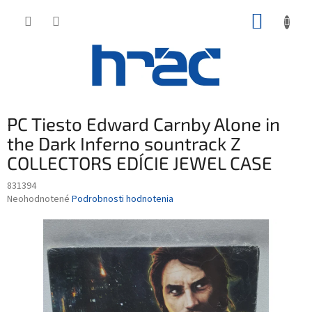
Prejsť
NÁKUP
na
obsah
KOŠÍK
PC Tiesto Edward Carnby Alone in
the Dark Inferno sountrack Z
COLLECTORS EDÍCIE JEWEL CASE
831394
Priemerné
Neohodnotené
Podrobnosti hodnotenia
hodnotenie
produktu
je
0,0
z
5
hviezdičiek.