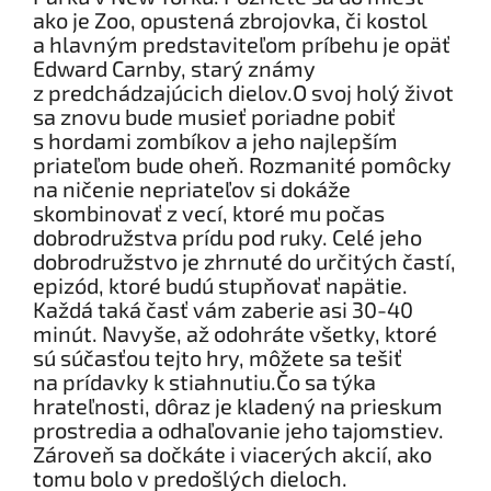
ako je Zoo, opustená zbrojovka, či kostol
a hlavným predstaviteľom príbehu je opäť
Edward Carnby, starý známy
z predchádzajúcich dielov.O svoj holý život
sa znovu bude musieť poriadne pobiť
s hordami zombíkov a jeho najlepším
priateľom bude oheň. Rozmanité pomôcky
na ničenie nepriateľov si dokáže
skombinovať z vecí, ktoré mu počas
dobrodružstva prídu pod ruky. Celé jeho
dobrodružstvo je zhrnuté do určitých častí,
epizód, ktoré budú stupňovať napätie.
Každá taká časť vám zaberie asi 30-40
minút. Navyše, až odohráte všetky, ktoré
sú súčasťou tejto hry, môžete sa tešiť
na prídavky k stiahnutiu.Čo sa týka
hrateľnosti, dôraz je kladený na prieskum
prostredia a odhaľovanie jeho tajomstiev.
Zároveň sa dočkáte i viacerých akcií, ako
tomu bolo v predošlých dieloch.