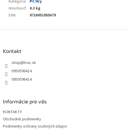
Kategória
:
PC Hry
Hmotnosť
:
0.3 kg
EAN
:
8716051055679
Z
á
p
ä
Kontakt
t
shop
@
hrac.sk
i
e
0950596414
0950596414
Informácie pre vás
KONTAKTY
Obchodné podmienky
Podmienky ochrany osobných údajov