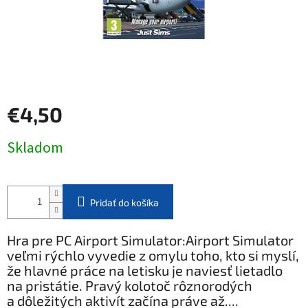
€4,50
Jednotková
Skladom
cena:
Pridať do košíka
Hra pre PC Airport Simulator:Airport Simulator
veľmi rýchlo vyvedie z omylu toho, kto si myslí,
že hlavné práce na letisku je naviesť lietadlo
na pristátie. Pravý kolotoč rôznorodých
a dôležitých aktivít začína práve až....