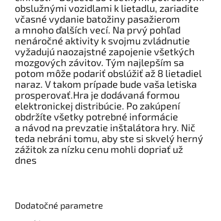
obslužnými vozidlami k lietadlu, zariadite
včasné vydanie batožiny pasažierom
a mnoho ďalších vecí. Na prvý pohľad
nenáročné aktivity k svojmu zvládnutie
vyžadujú naozajstné zapojenie všetkých
mozgových závitov. Tým najlepším sa
potom môže podariť obslúžiť až 8 lietadiel
naraz. V takom prípade bude vaša letiska
prosperovať.Hra je dodávaná formou
elektronickej distribúcie. Po zakúpení
obdržíte všetky potrebné informácie
a návod na prevzatie inštalátora hry. Nič
teda nebráni tomu, aby ste si skvelý herný
zážitok za nízku cenu mohli dopriať už
dnes
Dodatočné parametre