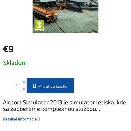
€9
Jednotková
Skladom
cena:
Pridať do košíka
Airport Simulator 2013 je simulátor letiska, kde
sa zaoberáme komplexnou službou...
Detailné informácie