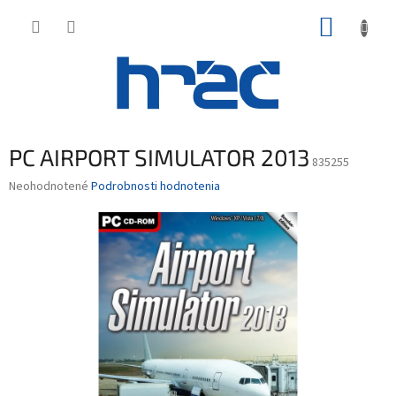
Prejsť
NÁKUP
na
obsah
KOŠÍK
PC AIRPORT SIMULATOR 2013
835255
Priemerné
Neohodnotené
Podrobnosti hodnotenia
hodnotenie
produktu
je
0,0
z
5
hviezdičiek.