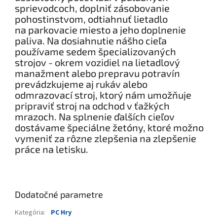
sprievodcoch, doplniť zásobovanie
pohostinstvom, odtiahnuť lietadlo
na parkovacie miesto a jeho doplnenie
paliva. Na dosiahnutie nášho cieľa
používame sedem špecializovaných
strojov - okrem vozidiel na lietadlový
manažment alebo prepravu potravín
prevádzkujeme aj rukáv alebo
odmrazovací stroj, ktorý nám umožňuje
pripraviť stroj na odchod v ťažkých
mrazoch. Na splnenie ďalších cieľov
dostávame špeciálne žetóny, ktoré možno
vymeniť za rôzne zlepšenia na zlepšenie
práce na letisku.
Dodatočné parametre
Kategória
:
PC Hry