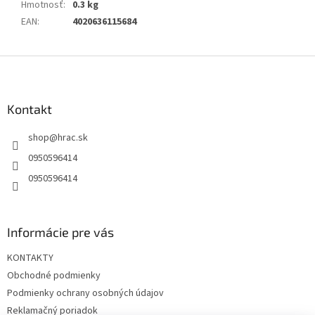
Hmotnosť
:
0.3 kg
EAN
:
4020636115684
Z
á
p
ä
Kontakt
t
shop
@
hrac.sk
i
e
0950596414
0950596414
Informácie pre vás
KONTAKTY
Obchodné podmienky
Podmienky ochrany osobných údajov
Reklamačný poriadok