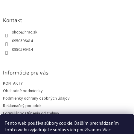
Z
á
p
ä
Kontakt
t
shop
@
hrac.sk
i
e
0950596414
0950596414
Informácie pre vás
KONTAKTY
Obchodné podmienky
Podmienky ochrany osobných údajov
Reklamačný poriadok
Formulár odstúpenia od zmluvy
Reklamačný formulár
Tento web používa súbory cookie. Ďalším prechádzaním
tohto webu vyjadrujete súhlas s ich používaním. Viac