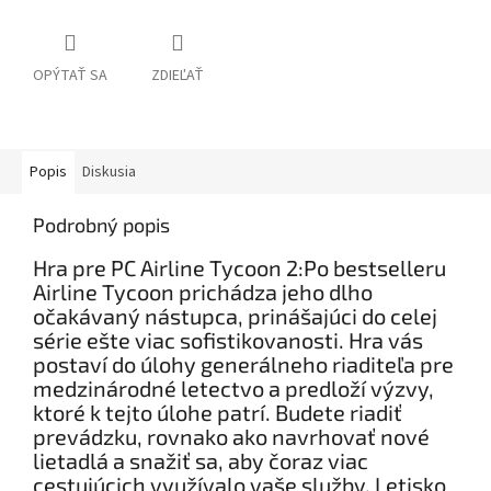
OPÝTAŤ SA
ZDIEĽAŤ
Popis
Diskusia
Podrobný popis
Hra pre PC Airline Tycoon 2:Po bestselleru
Airline Tycoon prichádza jeho dlho
očakávaný nástupca, prinášajúci do celej
série ešte viac sofistikovanosti. Hra vás
postaví do úlohy generálneho riaditeľa pre
medzinárodné letectvo a predloží výzvy,
ktoré k tejto úlohe patrí. Budete riadiť
prevádzku, rovnako ako navrhovať nové
lietadlá a snažiť sa, aby čoraz viac
cestujúcich využívalo vaše služby. Letisko