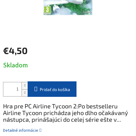
€4,50
Jednotková
Skladom
cena:
Pridať do košíka
Hra pre PC Airline Tycoon 2:Po bestselleru
Airline Tycoon prichádza jeho dlho očakávaný
nástupca, prinášajúci do celej série ešte v...
Detailné informácie