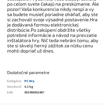
po celom svete čakajú na preskúmanie. Ale
pozor! Vaša konkurencia nikdy nespí a vy
sa budete musieť poriadne oháňať, aby ste
si zachovali svoje výsadné postavenie.Hra
je dodávaná formou elektronickej
distribúcie.Po zakúpení obdržíte všetky
potrebné informácie a návod na prevzatie
inštalátora hry. Nič teda nebráni tomu, aby
ste si skvelý herný zážitok za nízku cenu
mohli dopriať už dnes.
Dodatočné parametre
Kategória
:
PC Hry
Hmotnosť
:
0.3 kg
EAN
:
853490002487