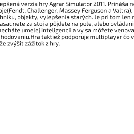
epšená verzia hry Agrar Simulator 2011. Prináša 
oje(Fendt, Challenger, Massey Ferguson a Valtra),
hniku, objekty, vylepšenia starých. Je pri tom len 
zasadnete za stoj a pôjdete na pole, alebo ovládan
echáte umelej inteligencii a vy sa môžete venova
hodovaniu.Hra taktiež podporuje multiplayer čo
e zvýšiť zážitok z hry.