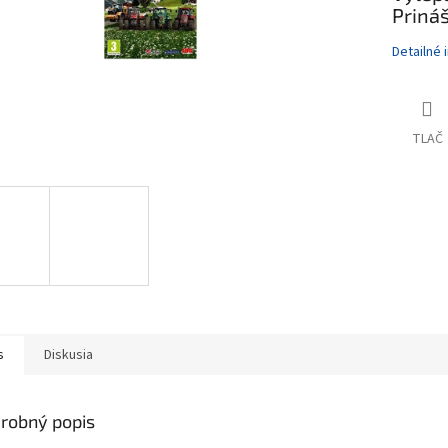
Prináš
Detailné 
TLAČ
s
Diskusia
robný popis