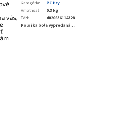
nové
Kategória
:
PC Hry
Hmotnosť
:
0.3 kg
na vás,
EAN
:
4020636114328
ie
Položka bola vypredaná…
ť
 vám