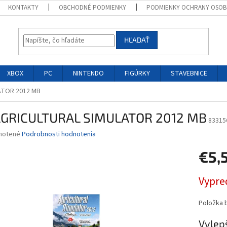
KONTAKTY
OBCHODNÉ PODMIENKY
PODMIENKY OCHRANY OSOB
HĽADAŤ
XBOX
PC
NINTENDO
FIGÚRKY
STAVEBNICE
ATOR 2012 MB
AGRICULTURAL SIMULATOR 2012 MB
83315
né
notené
Podrobnosti hodnotenia
nie
€5,
u
Jednotk
Vypre
cena:
iek.
Položka 
Vylepš