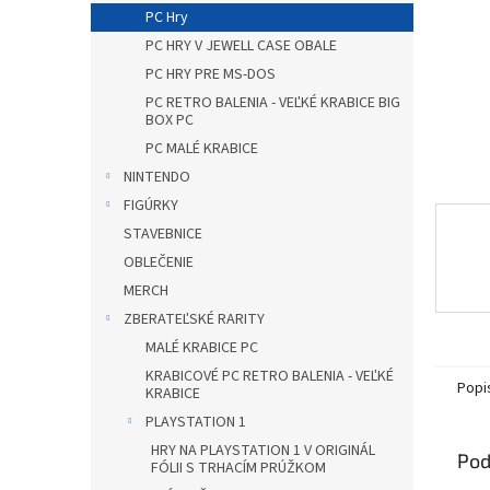
PC Hry
PC HRY V JEWELL CASE OBALE
PC HRY PRE MS-DOS
PC RETRO BALENIA - VEĽKÉ KRABICE BIG
BOX PC
PC MALÉ KRABICE
NINTENDO
FIGÚRKY
STAVEBNICE
OBLEČENIE
MERCH
ZBERATEĽSKÉ RARITY
MALÉ KRABICE PC
KRABICOVÉ PC RETRO BALENIA - VEĽKÉ
Popi
KRABICE
PLAYSTATION 1
HRY NA PLAYSTATION 1 V ORIGINÁL
Pod
FÓLII S TRHACÍM PRÚŽKOM