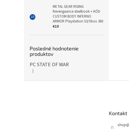
METAL GEAR RISING
Revengeance steelbook + KÓD
CUSTOM BODY INFERNO
ARMOR Playstation S3/Xbox 360
€19
Posledné hodnotenie
produktov
PC STATE OF WAR
|
Hodnotenie produktu je 5 z 5 hviezdičiek.
Z
á
p
ä
t
Kontakt
i
e
shop