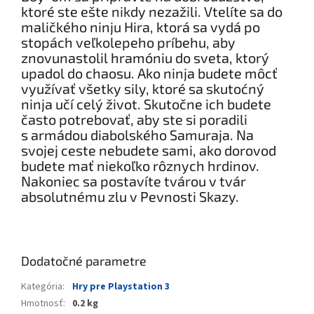
ktoré ste ešte nikdy nezažili. Vtelíte sa do
maličkého ninju Hira, ktorá sa vydá po
stopách veľkolepeho príbehu, aby
znovunastolil hramóniu do sveta, ktorý
upadol do chaosu. Ako ninja budete môcť
využívať všetky sily, ktoré sa skutoćný
ninja učí celý život. Skutočne ich budete
často potrebovať, aby ste si poradili
s armádou diabolského Samuraja. Na
svojej ceste nebudete sami, ako dorovod
budete mať niekoľko rôznych hrdinov.
Nakoniec sa postavíte tvárou v tvár
absolutnému zlu v Pevnosti Skazy.
Dodatočné parametre
Kategória
:
Hry pre Playstation 3
Hmotnosť
:
0.2 kg