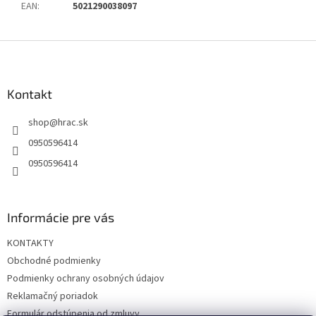
EAN
:
5021290038097
Z
á
p
ä
Kontakt
t
shop
@
hrac.sk
i
e
0950596414
0950596414
Informácie pre vás
KONTAKTY
Obchodné podmienky
Podmienky ochrany osobných údajov
Reklamačný poriadok
Formulár odstúpenia od zmluvy