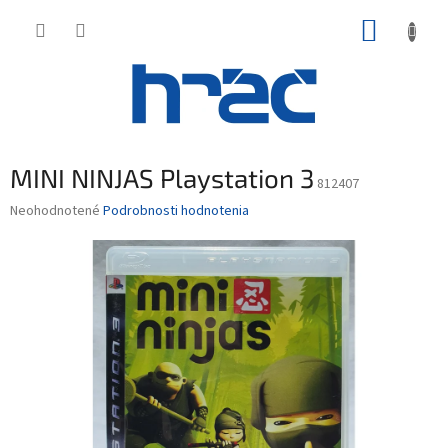
Prejsť
NÁKUP
na
obsah
KOŠÍK
MINI NINJAS Playstation 3
812407
Priemerné
Neohodnotené
Podrobnosti hodnotenia
hodnotenie
produktu
je
0,0
z
5
hviezdičiek.