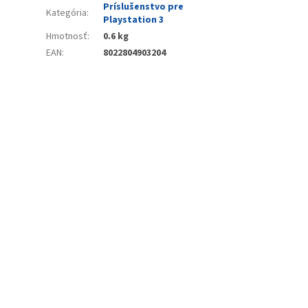
Príslušenstvo pre
Kategória
:
Playstation 3
Hmotnosť
:
0.6 kg
EAN
:
8022804903204