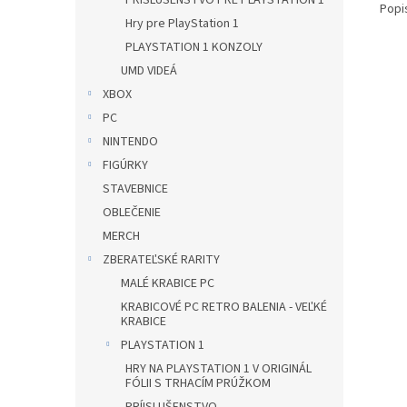
PRÍSLUŠENSTVO PRE PLAYSTATION 1
Popi
Hry pre PlayStation 1
PLAYSTATION 1 KONZOLY
UMD VIDEÁ
XBOX
PC
NINTENDO
FIGÚRKY
STAVEBNICE
OBLEČENIE
MERCH
ZBERATEĽSKÉ RARITY
MALÉ KRABICE PC
KRABICOVÉ PC RETRO BALENIA - VEĽKÉ
KRABICE
PLAYSTATION 1
HRY NA PLAYSTATION 1 V ORIGINÁL
FÓLII S TRHACÍM PRÚŽKOM