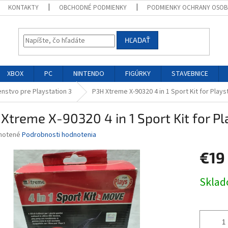
KONTAKTY
OBCHODNÉ PODMIENKY
PODMIENKY OCHRANY OSOB
HĽADAŤ
XBOX
PC
NINTENDO
FIGÚRKY
STAVEBNICE
enstvo pre Playstation 3
P3H Xtreme X-90320 4 in 1 Sport Kit for Play
Xtreme X-90320 4 in 1 Sport Kit for P
né
notené
Podrobnosti hodnotenia
nie
€19
u
Jednotk
Skla
cena:
iek.