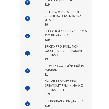
FIFA 17 Playstation 4
€19
PC FAR CRY PC DVD-ROM
SLOVENSKÁ LOKALIZOVANÁ
VERZIA
€9
UEFA CHAMPIONS LEAGUE 1999-
2000 Playstation 1
€39
TRIČKO PRO EVOLUTION
SOCCER 2013 ŽLTÉ (KONAMI
ORIGINÁL)
€2
PC WEIRD WAR Edícia Hráč PC
DVD-ROM
€1
CHU CHU ROCKET SEGA
DREAMCAST PAL MK-51049-50 -
ORIGINÁL FÓLIA
€19
LIBEROGRANDE Playstation 1
€19