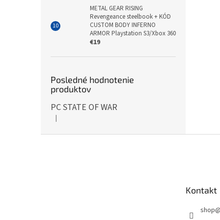
METAL GEAR RISING
Revengeance steelbook + KÓD
CUSTOM BODY INFERNO
ARMOR Playstation S3/Xbox 360
€19
Posledné hodnotenie
produktov
PC STATE OF WAR
|
Hodnotenie produktu je 5 z 5 hviezdičiek.
Z
á
p
ä
t
Kontakt
i
e
shop