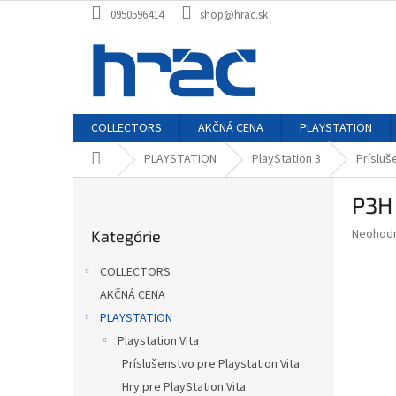
Prejsť
0950596414
shop@hrac.sk
na
obsah
COLLECTORS
AKČNÁ CENA
PLAYSTATION
Domov
PLAYSTATION
PlayStation 3
Prísluš
B
P3H 
o
Preskočiť
č
Priemer
Neohod
Kategórie
kategórie
n
hodnote
ý
produkt
COLLECTORS
p
je
AKČNÁ CENA
0,0
a
z
PLAYSTATION
n
5
e
Playstation Vita
hviezdič
l
Príslušenstvo pre Playstation Vita
Hry pre PlayStation Vita