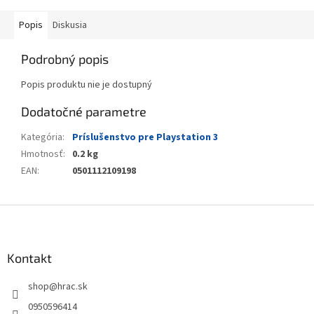
Popis
Diskusia
Podrobný popis
Popis produktu nie je dostupný
Dodatočné parametre
Kategória
:
Príslušenstvo pre Playstation 3
Hmotnosť
:
0.2 kg
EAN
:
0501112109198
Z
á
p
ä
Kontakt
t
shop
@
hrac.sk
i
e
0950596414