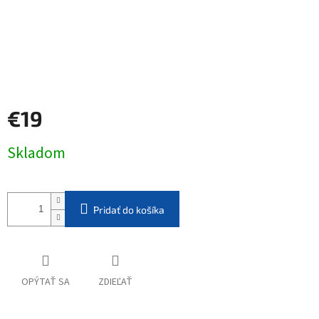
€19
Jednotková
Skladom
cena:
Pridať do košíka
OPÝTAŤ SA
ZDIEĽAŤ