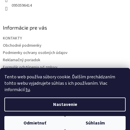
0950596414
Informácie pre vás
KONTAKTY
Obchodné podmienky
Podmienky ochrany osobných údajov
Reklamačný poriadok
Formulár odstúpenia od zmluvy
Reklamačný formulár
Tento web používa súbory cookie. Ďalším prechádzaním
tohto webu vyjadrujete súhlas s ich používaním. Viac
informácií
tu
.
Vytvoril Shoptet
Nastavenie
Copyright 2026
hrac.sk
. Všetky práva vyhradené.
Upraviť
Odmietnuť
Súhlasím
nastavenie cookies