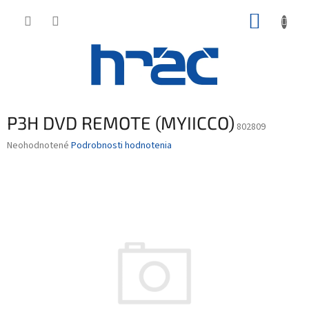
Prejsť
NÁKUP
na
obsah
KOŠÍK
P3H DVD REMOTE (MYIICCO)
802809
Priemerné
Neohodnotené
Podrobnosti hodnotenia
hodnotenie
produktu
je
0,0
z
5
hviezdičiek.