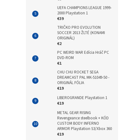
UEFA CHAMPIONS LEAGUE 1999-
2000 Playstation 1
€39
TRIČKO PRO EVOLUTION
SOCCER 2013 ŽLTÉ (KONAMI
ORIGINÁL)
€2
PC WEIRD WAR Edícia Hráč PC
DVD-ROM
€1
CHU CHU ROCKET SEGA
DREAMCAST PAL MK-51049-50 -
ORIGINÁL FÓLIA
€19
LIBEROGRANDE Playstation 1
€19
METAL GEAR RISING
Revengeance steelbook + KÓD
CUSTOM BODY INFERNO
ARMOR Playstation S3/Xbox 360
€19