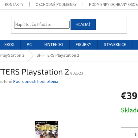
KONTAKTY
OBCHODNÉ PODMIENKY
PODMIENKY OCHRANY OSOB
HĽADAŤ
XBOX
PC
NINTENDO
FIGÚRKY
STAVEBNICE
 PlayStation 2
SHIFTERS Playstation 2
TERS Playstation 2
802523
né
notené
Podrobnosti hodnotenia
nie
€39
u
Jednotk
Skla
cena:
iek.