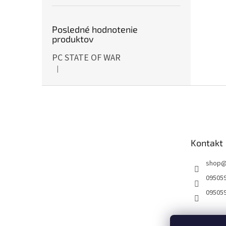
Posledné hodnotenie
produktov
PC STATE OF WAR
|
Hodnotenie produktu je 5 z 5 hviezdičiek.
Z
á
p
ä
t
Kontakt
i
e
shop
09505
09505