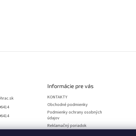
Informácie pre vás
KONTAKTY
@
hrac.sk
Obchodné podmienky
96414
Podmienky ochrany osobných
96414
údajov
Reklamačný poriadok
Formulár odstúpenia od