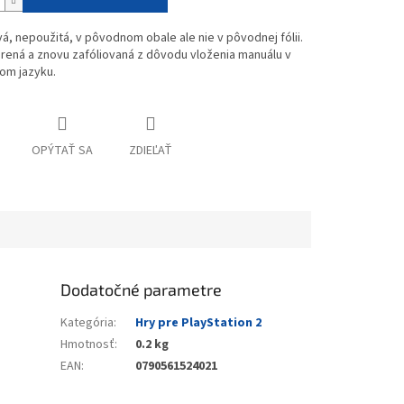
vá, nepoužitá, v pôvodnom obale ale nie v pôvodnej fólii.
rená a znovu zafóliovaná z dôvodu vloženia manuálu v
om jazyku.
OPÝTAŤ SA
ZDIEĽAŤ
Dodatočné parametre
Kategória
:
Hry pre PlayStation 2
Hmotnosť
:
0.2 kg
EAN
:
0790561524021