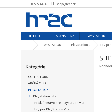
Prejsť
0950596414
shop@hrac.sk
na
obsah
COLLECTORS
AKČNÁ CENA
PLAYSTATION
Domov
PLAYSTATION
Playstation 2
Hry pre
B
SHIF
o
Preskočiť
č
Priemer
Neohod
Kategórie
kategórie
n
hodnote
ý
produkt
COLLECTORS
p
je
AKČNÁ CENA
0,0
a
z
PLAYSTATION
n
5
e
Playstation Vita
hviezdič
l
Príslušenstvo pre Playstation Vita
Hry pre PlayStation Vita