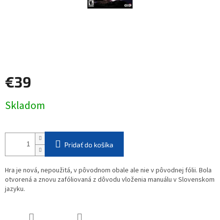
€39
Jednotková
Skladom
cena:
Pridať do košíka
Hra je nová, nepoužitá, v pôvodnom obale ale nie v pôvodnej fólii. Bola
otvorená a znovu zafóliovaná z dôvodu vloženia manuálu v Slovenskom
jazyku.