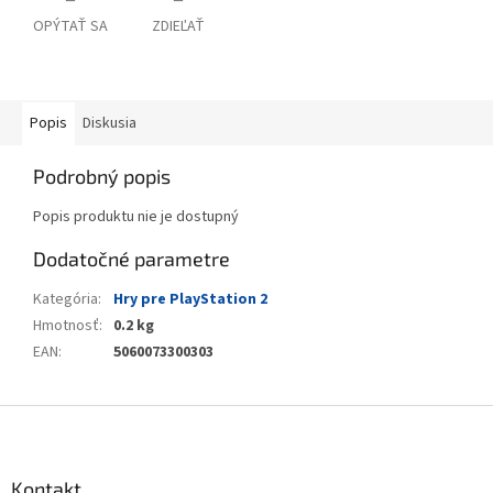
OPÝTAŤ SA
ZDIEĽAŤ
Popis
Diskusia
Podrobný popis
Popis produktu nie je dostupný
Dodatočné parametre
Kategória
:
Hry pre PlayStation 2
Hmotnosť
:
0.2 kg
EAN
:
5060073300303
Z
á
p
ä
Kontakt