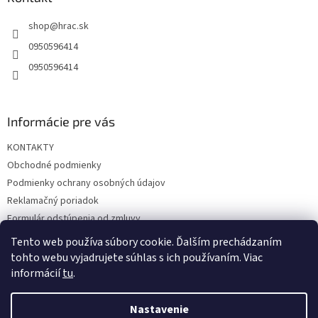
t
shop
@
hrac.sk
i
e
0950596414
0950596414
Informácie pre vás
KONTAKTY
Obchodné podmienky
Podmienky ochrany osobných údajov
Reklamačný poriadok
Formulár odstúpenia od zmluvy
Reklamačný formulár
Tento web používa súbory cookie. Ďalším prechádzaním
tohto webu vyjadrujete súhlas s ich používaním. Viac
informácií
tu
.
Vytvoril Shoptet
Nastavenie