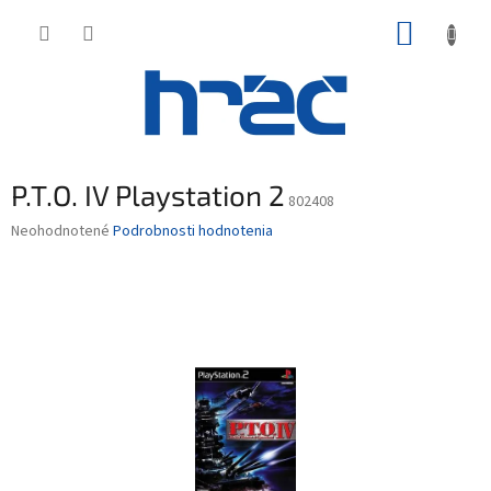
Prejsť
NÁKUP
na
obsah
KOŠÍK
P.T.O. IV Playstation 2
802408
Priemerné
Neohodnotené
Podrobnosti hodnotenia
hodnotenie
produktu
je
0,0
z
5
hviezdičiek.