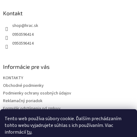
p
ä
Kontakt
t
shop
@
hrac.sk
i
e
0950596414
0950596414
Informácie pre vás
KONTAKTY
Obchodné podmienky
Podmienky ochrany osobných údajov
Reklamačný poriadok
Formulár odstúpenia od zmluvy
Reklamačný formulár
Tento web používa súbory cookie. Ďalším prechádzaním
tohto webu vyjadrujete súhlas s ich používaním. Viac
informácií
tu
.