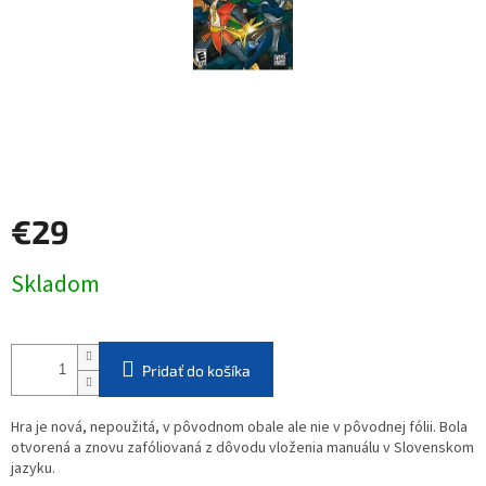
€29
Jednotková
Skladom
cena:
Pridať do košíka
Hra je nová, nepoužitá, v pôvodnom obale ale nie v pôvodnej fólii. Bola
otvorená a znovu zafóliovaná z dôvodu vloženia manuálu v Slovenskom
jazyku.