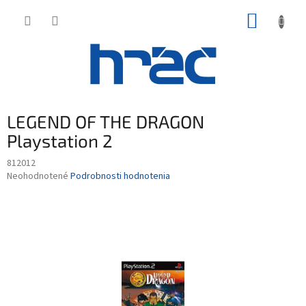
Prejsť
NÁKUP
na
obsah
KOŠÍK
LEGEND OF THE DRAGON
Playstation 2
812012
Priemerné
Neohodnotené
Podrobnosti hodnotenia
hodnotenie
produktu
je
0,0
z
5
hviezdičiek.