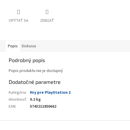
OPÝTAŤ SA
ZDIEĽAŤ
Popis
Diskusia
Podrobný popis
Popis produktu nie je dostupný
Dodatočné parametre
Kategória
:
Hry pre PlayStation 2
Hmotnosť
:
0.2 kg
EAN
:
5743211850662
Z
á