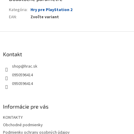
Kategória
:
Hry pre PlayStation 2
EAN
:
Zvoľte variant
Z
á
p
ä
Kontakt
t
shop
@
hrac.sk
i
e
0950596414
0950596414
Informácie pre vás
KONTAKTY
Obchodné podmienky
Podmienky ochrany osobných údajov