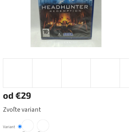
od
€29
Jednotková
Zvoľte variant
cena:
Variant