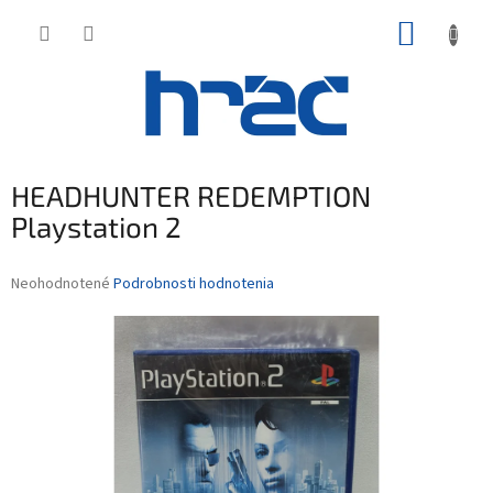
Prejsť
NÁKUP
na
obsah
KOŠÍK
HEADHUNTER REDEMPTION
Playstation 2
Priemerné
Neohodnotené
Podrobnosti hodnotenia
hodnotenie
produktu
je
0,0
z
5
hviezdičiek.