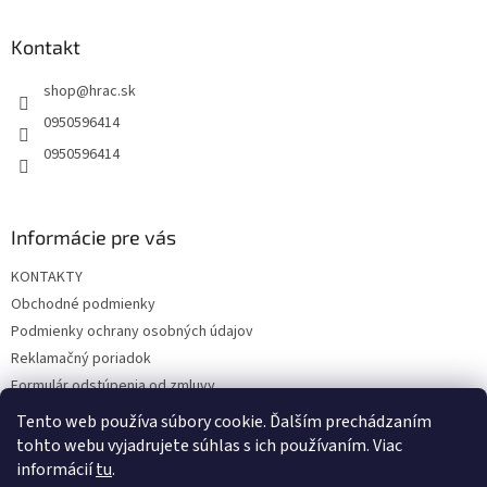
p
ä
Kontakt
t
shop
@
hrac.sk
i
e
0950596414
0950596414
Informácie pre vás
KONTAKTY
Obchodné podmienky
Podmienky ochrany osobných údajov
Reklamačný poriadok
Formulár odstúpenia od zmluvy
Reklamačný formulár
Tento web používa súbory cookie. Ďalším prechádzaním
tohto webu vyjadrujete súhlas s ich používaním. Viac
informácií
tu
.