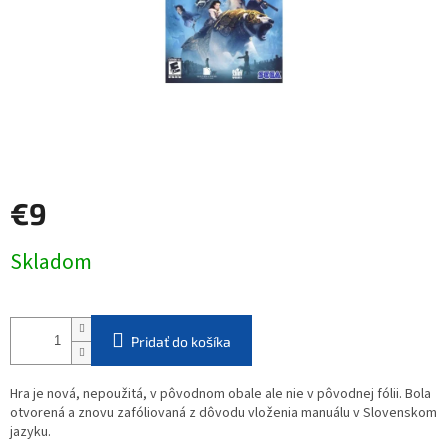
€9
Jednotková
Skladom
cena:
Pridať do košíka
Hra je nová, nepoužitá, v pôvodnom obale ale nie v pôvodnej fólii. Bola
otvorená a znovu zafóliovaná z dôvodu vloženia manuálu v Slovenskom
jazyku.