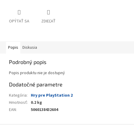
OPÝTAŤ SA
ZDIEĽAŤ
Popis
Diskusia
Podrobný popis
Popis produktu nie je dostupný
Dodatočné parametre
Kategória
:
Hry pre PlayStation 2
Hmotnosť
:
0.2 kg
EAN
:
5060138432604
Z
á