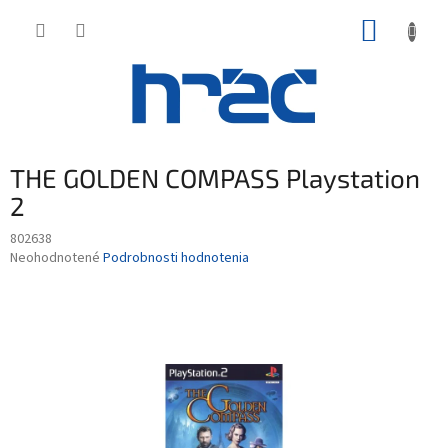
Prejsť
NÁKUP
na
obsah
KOŠÍK
THE GOLDEN COMPASS Playstation
2
802638
Priemerné
Neohodnotené
Podrobnosti hodnotenia
hodnotenie
produktu
je
0,0
z
5
hviezdičiek.