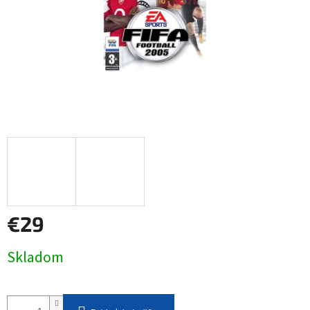
€29
Jednotková
Skladom
cena: