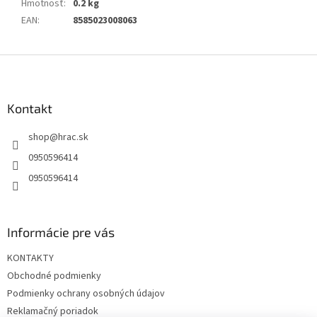
Hmotnosť
:
0.2 kg
EAN
:
8585023008063
Z
á
p
ä
Kontakt
t
shop
@
hrac.sk
i
e
0950596414
0950596414
Informácie pre vás
KONTAKTY
Obchodné podmienky
Podmienky ochrany osobných údajov
Reklamačný poriadok