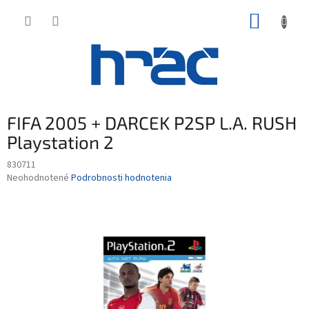
Prejsť
NÁKUP
na
obsah
KOŠÍK
FIFA 2005 + DARCEK P2SP L.A. RUSH
Playstation 2
830711
Priemerné
Neohodnotené
Podrobnosti hodnotenia
hodnotenie
produktu
je
0,0
z
5
hviezdičiek.